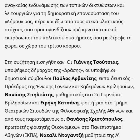
αναγκαίας ενδυνάμωσης των τοπικών δικτυώσεων και
λειτουργιών για τη δημοκρατική επανασύσταση του
«Δήμου» μας, πέρα και έξω από τους στενά υλιστικούς
στόχους που προπαγανδίζουν αμέριμνα οι τοπικοί
εκπρόσωποι του πολιτικού συστήματος που μετέτρεψε τη
χώρα, σε χώρα του τρίτου κόσμου.
Στη συζήτηση εισηγήθηκαν: Οι
Γιάννης Τσούτσιας
,
υποψήφιος δήμαρχος της «Δράσης», οι υποψήφιοι
δημοτικοί σύμβουλοι
Παύλος Αρβανίτης
, εκπαιδευτικός -
Πρόεδρος της Ένωσης Γονέων και Κηδεμόνων Βριλησσίων,
Θανάσης Σπηλιώτης
, μαθηματικός στο 2ο Γυμνάσιο
Βριλησσίων και
Ειρήνη Κατσάνη
, φοιτήτρια στο Τμήμα
Θεατρικών Σπουδών της Φιλοσοφικής Σχολής Αθηνών και
από τους παριστάμενους οι
Θανάσης Χριστόπουλος
,
πρωτοετής φοιτητής Οικονομικών στο Πανεπιστήμιο
Αθηνών (ΕΚΠΑ),
Ναταλί Ντογαντζή
μαθήτρια της Α’