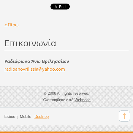
« Πίσω
Επικοινωνία
Ραδιόφωνο Άνω Βριλησσίων
radioano
vrilissi
a@yahoo.
com
© 2008 All rights reserved.
Υλοποιήθηκε από
Webnode
Έκδοση:
Mobile
|
Desktop