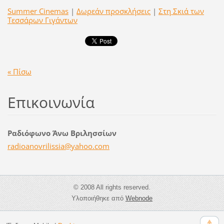
Summer Cinemas
|
Δωρεάν προσκλήσεις
|
Στη Σκιά των
Τεσσάρων Γιγάντων
« Πίσω
Επικοινωνία
Ραδιόφωνο Άνω Βριλησσίων
radioano
vrilissi
a@yahoo.
com
© 2008 All rights reserved.
Υλοποιήθηκε από
Webnode