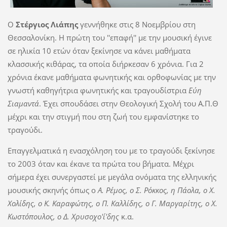
Ο
Στέργιος Λιάπης
γεννήθηκε στις 8 Νοεμβρίου στη
Θεσσαλονίκη. Η πρώτη του ''επαφή'' με την μουσική έγινε
σε ηλικία 10 ετών όταν ξεκίνησε να κάνει μαθήματα
κλασσικής κιθάρας, τα οποία διήρκεσαν 6 χρόνια. Για 2
χρόνια έκανε μαθήματα φωνητικής και ορθοφωνίας με την
γνωστή καθηγήτρια φωνητικής και τραγουδίστρια
Εύη
Σιαμαντά
. Έχει σπουδάσει στην Θεολογική Σχολή του Α.Π.Θ
μέχρι και την στιγμή που στη ζωή του εμφανίστηκε το
τραγούδι.
Επαγγελματικά η ενασχόληση του με το τραγούδι ξεκίνησε
το 2003 όταν και έκανε τα πρώτα του βήματα. Μέχρι
σήμερα έχει συνεργαστεί με μεγάλα ονόματα της ελληνικής
μουσικής σκηνής όπως ο
Α. Ρέμος, ο Σ. Ρόκκος, η Πάολα, ο Χ.
Χολίδης, ο Κ. Καραφώτης, ο Π. Καλλίδης, ο Γ. Μαργαρίτης, ο Χ.
Κωστόπουλος, ο Δ. Χρυσοχο'ί'δης
κ.α.