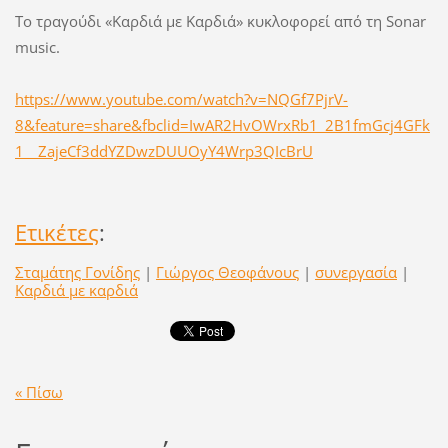
Το τραγούδι «Καρδιά με Καρδιά» κυκλοφορεί από τη Sonar
music.
https://www.youtube.com/watch?v=NQGf7PjrV-
8&feature=share&fbclid=IwAR2HvOWrxRb1_2B1fmGcj4GFk
1__ZajeCf3ddYZDwzDUUOyY4Wrp3QIcBrU
Ετικέτες
:
Σταμάτης Γονίδης
|
Γιώργος Θεοφάνους
|
συνεργασία
|
Καρδιά με καρδιά
« Πίσω