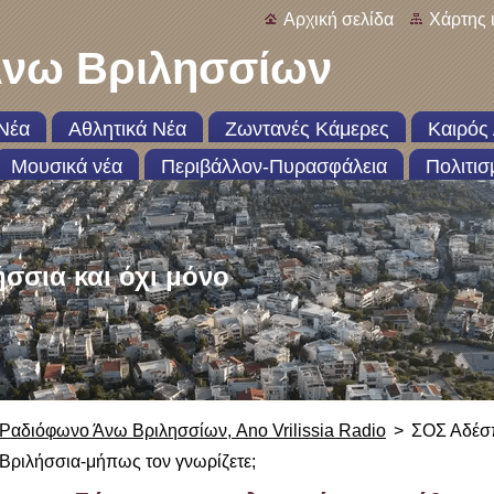
Αρχική σελίδα
Χάρτης 
νω Βριλησσίων
Νέα
Αθλητικά Νέα
Ζωντανές Κάμερες
Καιρός 
Μουσικά νέα
Περιβάλλον-Πυρασφάλεια
Πολιτισ
ήσσια και όχι μόνο
Ραδιόφωνο Άνω Βριλησσίων, Ano Vrilissia Radio
>
ΣΟΣ Αδέσ
Βριλήσσια-μήπως τον γνωρίζετε;