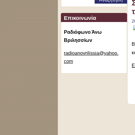
Επικοινωνία
2
Ραδιόφωνο Άνω
Βριλησσίων
Β
κ
radioano
vrilissi
a@yahoo.
com
Ε