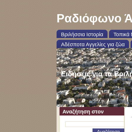
Ραδιόφωνο Ά
Βριλήσσια Ιστορία
Τοπικά 
Αδέσποτα Αγγελίες για ζώα
Ειδήσεις για τα Βριλ
Αναζήτηση στον
ιστότοπο