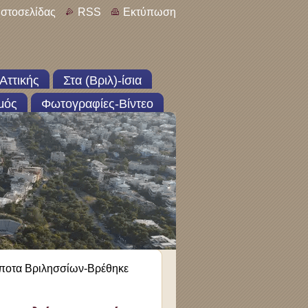
ιστοσελίδας
RSS
Εκτύπωση
Αττικής
Στα (Βριλ)-ίσια
μός
Φωτογραφίες-Βίντεο
ποτα Βριλησσίων-Βρέθηκε