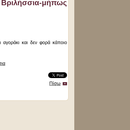
 Βριλήσσια-μήπως
ι αγοράκι και δεν φορά κάποιο
σια
Πίσω