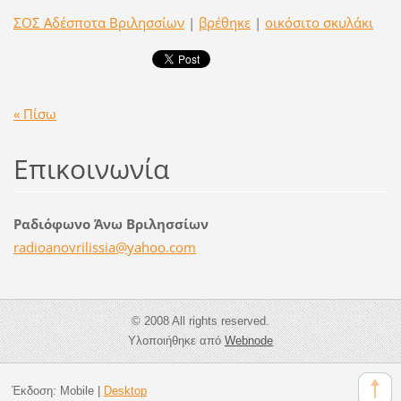
ΣΟΣ Αδέσποτα Βριλησσίων
|
βρέθηκε
|
οικόσιτο σκυλάκι
« Πίσω
Επικοινωνία
Ραδιόφωνο Άνω Βριλησσίων
radioano
vrilissi
a@yahoo.
com
© 2008 All rights reserved.
Υλοποιήθηκε από
Webnode
Έκδοση:
Mobile
|
Desktop