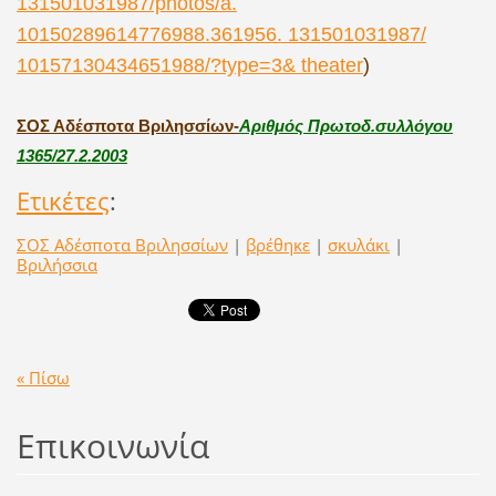
131501031987/photos/a.
10150289614776988.361956. 131501031987/
10157130434651988/?type=3& theater
)
ΣΟΣ Αδέσποτα Βριλησσίων-
Αριθμός Πρωτοδ.συλλόγου
1365/27.2.2003
Ετικέτες
:
ΣΟΣ Αδέσποτα Βριλησσίων
|
βρέθηκε
|
σκυλάκι
|
Βριλήσσια
« Πίσω
Επικοινωνία