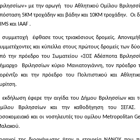
ριλησσίων» με την αρωγή
του Αθλητικού Ομίλου Βριλησσ
πόσταση 5ΚΜ τροχάδην και βάδην και 10ΚΜ τροχάδην.
Οι 
IMS
και
IAAF
.
 συμμετοχή
έφθασε τους τριακόσιους δρομείς. Απονεμή
υμμετέχοντες και κύπελλα στους πρώτους δρομείς των δύο
πό την πρόεδρο του Σωματείου «ΣΟΣ Αδέσποτα Βριλησ
ήμαρχο
Βριλησσίων κύριο Μανιατογιάννη, τον πρόεδρο 
ορέντζο και την πρόεδρο του Πολιτιστικού και Αθλητι
υρίτση.
 εκδήλωση έφερε την αιγίδα του Δήμου Βριλησσίων και το
μίλου Βριλησσίων και την καθοδήγηση του ΣΕΓΑΣ. 
οσοκομειακό και οι νοσηλευτές του ομίλου
Metropolitan
Ge
αλακού.
ορηγοί της διοργάνωσης ήταν η εταιρεία ΝΑΝΟΥ που π