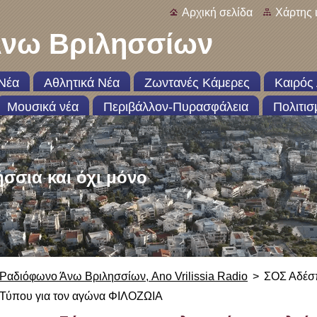
Αρχική σελίδα
Χάρτης 
νω Βριλησσίων
Νέα
Αθλητικά Νέα
Ζωντανές Κάμερες
Καιρός 
Μουσικά νέα
Περιβάλλον-Πυρασφάλεια
Πολιτισ
ήσσια και όχι μόνο
Ραδιόφωνο Άνω Βριλησσίων, Ano Vrilissia Radio
>
ΣΟΣ Αδέσπ
Τύπου για τον αγώνα ΦΙΛΟΖΩΙΑ