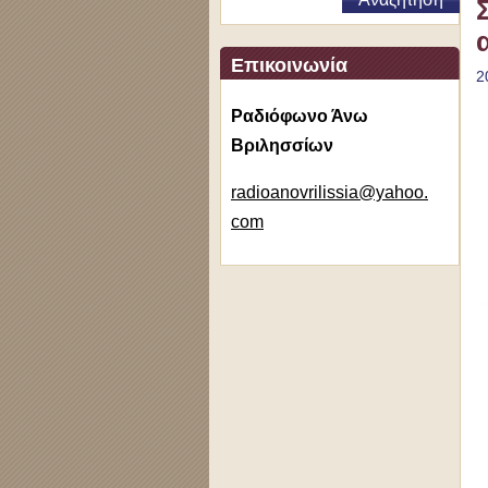
Επικοινωνία
2
Ραδιόφωνο Άνω
Βριλησσίων
radioano
vrilissi
a@yahoo.
com