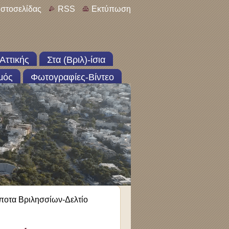
ιστοσελίδας
RSS
Εκτύπωση
Αττικής
Στα (Βριλ)-ίσια
μός
Φωτογραφίες-Βίντεο
οτα Βριλησσίων-Δελτίο