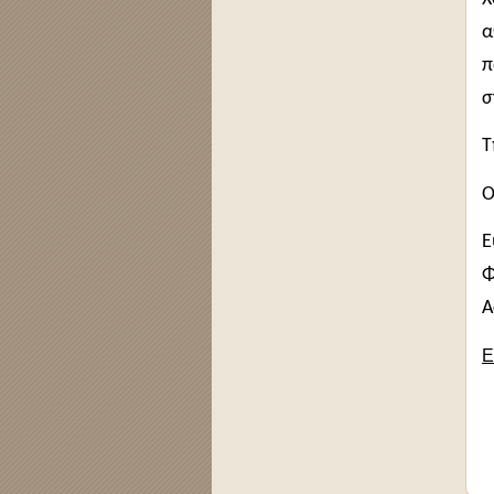
α
π
σ
Τ
Ο
Ε
Φ
Α
Ε