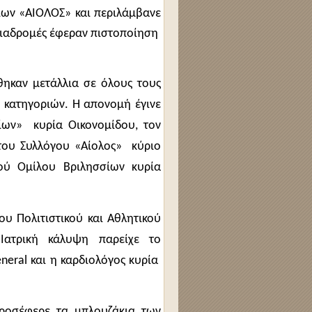
ίων «ΑΙΟΛΟΣ» και περιλάμβανε
διαδρομές έφεραν πιστοποίηση
θηκαν μετάλλια σε όλους τους
 κατηγοριών. Η απονομή έγινε
σίων»
κυρία Οικονομίδου, τον
του Συλλόγου «Αίολος»
κύριο
κού Ομίλου Βριλησσίων κυρία
υ Πολιτιστικού και Αθλητικού
Ιατρική κάλυψη παρείχε το
neral
και η καρδιολόγος κυρία
ροσέφερε τα μπλουζάκια των