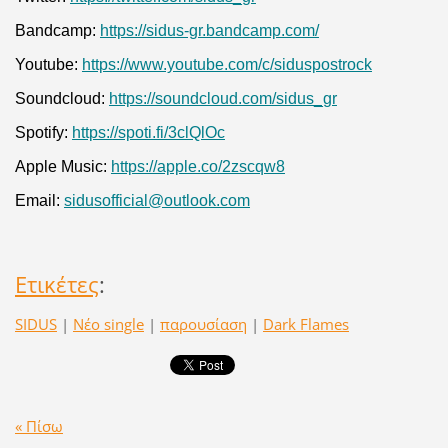
Bandcamp:
https://sidus-gr.bandcamp.com/
Youtube:
https://www.youtube.com/c/siduspostrock
Soundcloud:
https://soundcloud.com/sidus_gr
Spotify:
https://spoti.fi/3clQlOc
Apple Music:
https://apple.co/2zscqw8
Email:
s
idusofficial@outlook.com
Ετικέτες
:
SIDUS
|
Νέο single
|
παρουσίαση
|
Dark Flames
« Πίσω