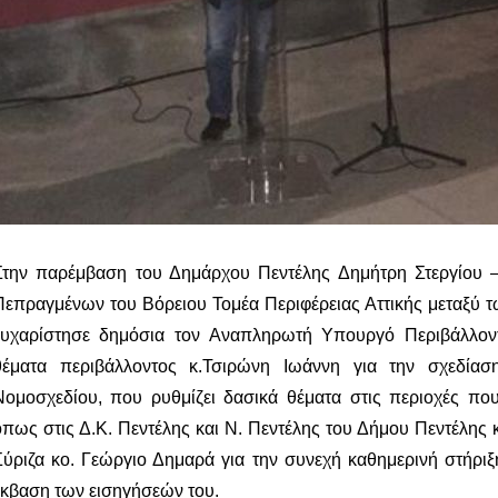
Στην παρέμβαση του Δημάρχου Πεντέλης Δημήτρη Στεργίου 
Πεπραγμένων του Βόρειου Τομέα Περιφέρειας Αττικής μεταξύ 
ευχαρίστησε δημόσια τον Αναπληρωτή Υπουργό Περιβάλλοντο
θέματα περιβάλλοντος κ.Τσιρώνη Ιωάννη για την σχεδία
Νομοσχεδίου, που ρυθμίζει δασικά θέματα στις περιοχές που
όπως στις Δ.Κ. Πεντέλης και Ν. Πεντέλης του Δήμου Πεντέλης 
Σύριζα κο. Γεώργιο Δημαρά για την συνεχή καθημερινή στήριξ
έκβαση των εισηγήσεών του.