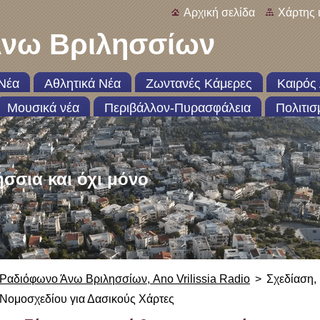
Αρχική σελίδα
Χάρτης 
νω Βριλησσίων
Νέα
Αθλητικά Νέα
Ζωντανές Κάμερες
Καιρός 
Μουσικά νέα
Περιβάλλον-Πυρασφάλεια
Πολιτισ
ήσσια και όχι μόνο
Ραδιόφωνο Άνω Βριλησσίων, Ano Vrilissia Radio
>
Σχεδίαση,
Νομοσχεδίου για Δασικούς Χάρτες