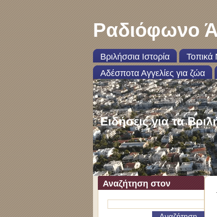
Ραδιόφωνο Ά
Βριλήσσια Ιστορία
Τοπικά 
Αδέσποτα Αγγελίες για ζώα
Ειδήσεις για τα Βριλ
Αναζήτηση στον
ιστότοπο