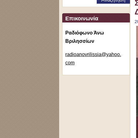
Επικοινωνία
2
Ραδιόφωνο Άνω
Βριλησσίων
radioano
vrilissi
a@yahoo.
com