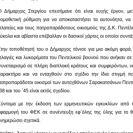
Ο Δήμαρχος Στεργίου επεσήμανε ότι είναι ευχής έργον, με
νομοθετική ρύθμιση για να αποκαταστήσει τα αυτονόητα, να 
πλατείες και τους πατροπαράδοτους οικισμούς της Δ.Κ. Πεντέλ
εύκολα και αβίαστα επέβαλλαν οι δασικοί χάρτες οι οποίοι συντ
Στην τοποθέτησή του ο Δήμαρχος τόνισε για μια ακόμη φορά, 
πλαγιές και λυκορέματα του Πεντελικού βουνού που ανήκαν σε 
συνεταιρισμό σε πλήρη διαπλοκή κράτους και συμφερόντων, ν
χαρακτήρα και να ενταχθούν στο σχέδιο την ίδια στιγμή που
πατροπαράδοτοι οικισμοί των αυτοχθόνων Σαρακατσάνων Πεντε
38 και του ΄45 είναι εκτός σχεδίου.
Σύντομα με την έκδοση των ερμηνευτικών εγκυκλίων από τ
εφαρμογή του ΦΕΚ σε συνέντευξη εφ΄όλης της ύλης για το 
ενημερώσει σχετικά.