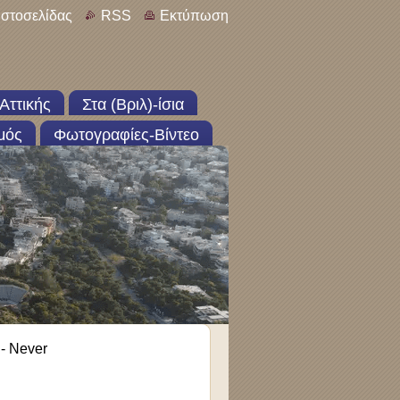
ιστοσελίδας
RSS
Εκτύπωση
Αττικής
Στα (Βριλ)-ίσια
μός
Φωτογραφίες-Βίντεο
 - Never