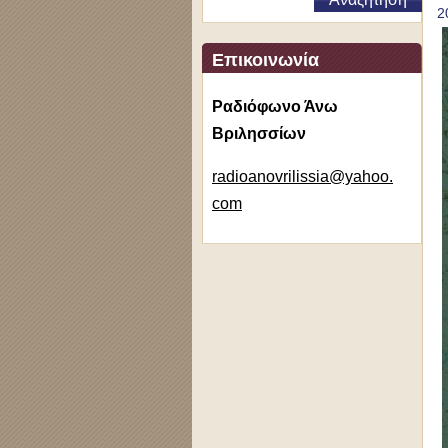
2
Επικοινωνία
Ραδιόφωνο Άνω
Βριλησσίων
radioano
vrilissi
a@yahoo.
com