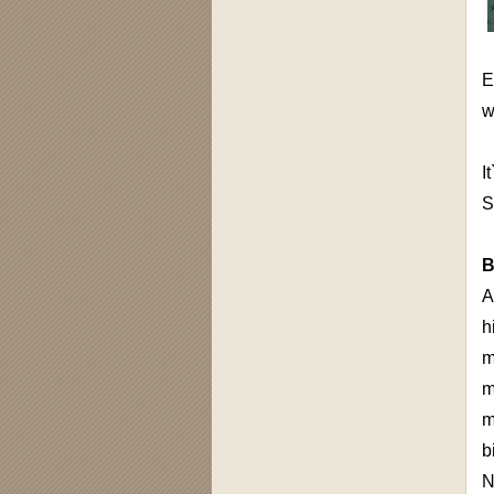
E
w
I
S
B
A
h
m
m
m
b
N