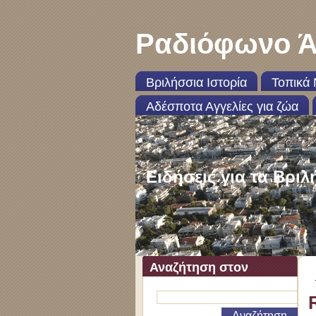
Ραδιόφωνο Ά
Βριλήσσια Ιστορία
Τοπικά 
Αδέσποτα Αγγελίες για ζώα
Ειδήσεις για τα Βριλ
Αναζήτηση στον
ιστότοπο