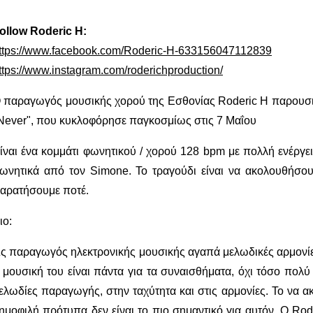
ollow Roderic H:
ttps://www.facebook.com/Roderic-H-633156047112839
ttps://www.instagram.com/roderichproduction/
 παραγωγός μουσικής χορού της Εσθονίας Roderic H παρουσιάζ
Never", που κυκλοφόρησε παγκοσμίως στις 7 Μαΐου
ίναι ένα κομμάτι φωνητικού / χορού 128 bpm με πολλή ενέργει
ωνητικά από τον Simone. Το τραγούδι είναι να ακολουθήσου
αρατήσουμε ποτέ.
ιο:
ς παραγωγός ηλεκτρονικής μουσικής αγαπά μελωδικές αρμονίες
 μουσική του είναι πάντα για τα συναισθήματα, όχι τόσο πολύ
ελωδίες παραγωγής, στην ταχύτητα και στις αρμονίες. Το να α
ημοφιλή πρότυπα δεν είναι το πιο σημαντικό για αυτόν. Ο Ro