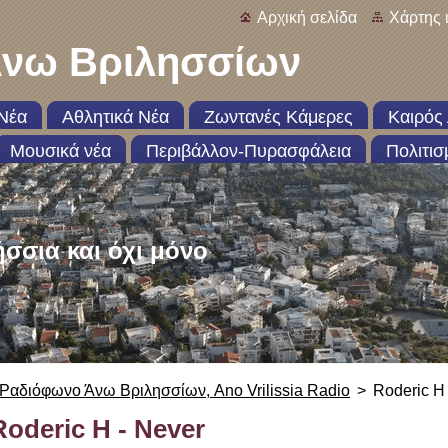
Αρχική σελίδα
Χάρτης 
νω Βριλησσίων
Νέα
Αθλητικά Νέα
Ζωντανές Κάμερες
Καιρός 
Μουσικά νέα
Περιβάλλον-Πυρασφάλεια
Πολιτισ
ήσσια και όχι μόνο
Ραδιόφωνο Άνω Βριλησσίων, Ano Vrilissia Radio
>
Roderic H
Roderic H - Never