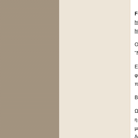
F
h
h
Ο
"
Ε
φ
π
Β
Ω
η
μ
δ