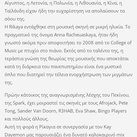
Αίγυπτος, η Λετονία, η Πολωνία, η Λιθουανία, η Κίνα, η
Ταϊλάνδη είχαν ήδη την ευχαρίστηση να απολαύσουν τα
σόου της.
Η Rikaya εντάχθηκε στη μουσική σκηνή σε μικρή ηλικία.
Το
πραγματικό της όνομα Anna Racheuaskaya, ήταν ήδη
γνωστό ακόμα πριν αποφοιτήσει το 2008 από το College of
Music με πτυχίο στο πιάνο.
Εκτός από το ταλέντο της, η
τεράστια γνώση της θεωρίας της μουσικής που αποκτάται
κατά τη διάρκεια του πανεπιστημίου είναι ένα μυστικό
όπλο που διατηρεί την τέλεια ενορχήστρωση των μιγμάτων
της.
Πρώην κάτοικος της αναγνωρισμένης λέσχης του Πεκίνου,
της Spark, έχει μοιραστεί τις σκηνές με τους Afrojack, Pete
Tong, Sander Van Doorn, R3HAB, Eva Shaw, Bingo Players
και πολλούς άλλους.
Αυτή τη φορά η Ρίκαγια σε συνεργασία με τον Kay
Dayemon μας παρουσιάζει ένα δυνατό καλοκαιρινό mix