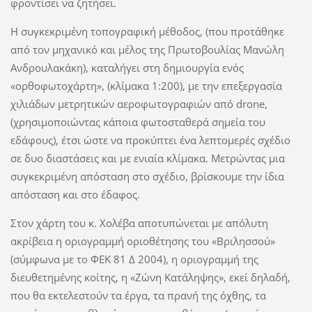
φροντίσει να ζητήσει.
Η συγκεκριμένη τοπογραφική μέθοδος, (που προτάθηκε
από τον μηχανικό και μέλος της Πρωτοβουλίας Μανώλη
Ανδρουλακάκη), καταλήγει στη δημιουργία ενός
«ορθοφωτοχάρτη», (κλίμακα 1:200), με την επεξεργασία
χιλιάδων μετρητικών αεροφωτογραφιών από drone,
(χρησιμοποιώντας κάποια φωτοσταθερά σημεία του
εδάφους), έτσι ώστε να προκύπτει ένα λεπτομερές σχέδιο
σε δυο διαστάσεις και με ενιαία κλίμακα. Μετρώντας μια
συγκεκριμένη απόσταση στο σχέδιο, βρίσκουμε την ίδια
απόσταση και στο έδαφος.
Στον χάρτη του κ. Χολέβα αποτυπώνεται με απόλυτη
ακρίβεια η οριογραμμή οριοθέτησης του «Βριλησσού»
(σύμφωνα με το ΦΕΚ 81 Δ 2004), η οριογραμμή της
διευθετημένης κοίτης, η «Ζώνη Κατάληψης», εκεί δηλαδή,
που θα εκτελεστούν τα έργα, τα πρανή της όχθης, τα