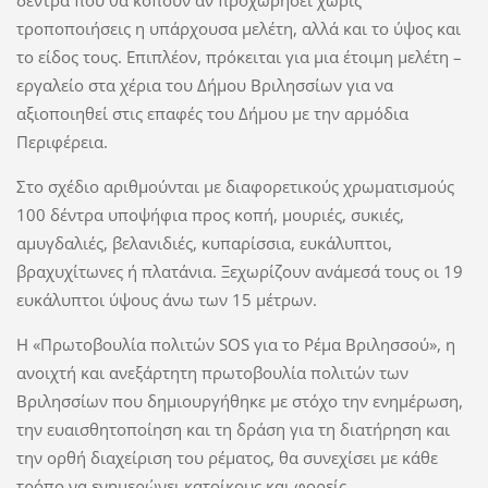
τροποποιήσεις η υπάρχουσα μελέτη, αλλά και το ύψος και
το είδος τους. Επιπλέον, πρόκειται για μια έτοιμη μελέτη –
εργαλείο στα χέρια του Δήμου Βριλησσίων για να
αξιοποιηθεί στις επαφές του Δήμου με την αρμόδια
Περιφέρεια.
Στο σχέδιο αριθμούνται με διαφορετικούς χρωματισμούς
100 δέντρα υποψήφια προς κοπή, μουριές, συκιές,
αμυγδαλιές, βελανιδιές, κυπαρίσσια, ευκάλυπτοι,
βραχυχίτωνες ή πλατάνια. Ξεχωρίζουν ανάμεσά τους οι 19
ευκάλυπτοι ύψους άνω των 15 μέτρων.
Η «Πρωτοβουλία πολιτών SOS για το Ρέμα Βριλησσού», η
ανοιχτή και ανεξάρτητη πρωτοβουλία πολιτών των
Βριλησσίων που δημιουργήθηκε με στόχο την ενημέρωση,
την ευαισθητοποίηση και τη δράση για τη διατήρηση και
την ορθή διαχείριση του ρέματος, θα συνεχίσει με κάθε
τρόπο να ενημερώνει κατοίκους και φορείς,