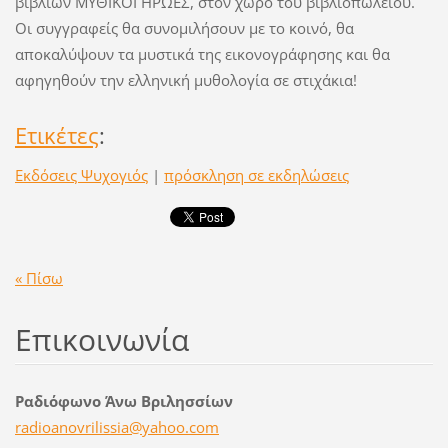
βιβλίων ΜΥΘΙΚΟΙ ΗΡΩΕΣ, στον χώρο του βιβλιοπωλείου.
Οι συγγραφείς θα συνομιλήσουν με το κοινό, θα
αποκαλύψουν τα μυστικά της εικονογράφησης και θα
αφηγηθούν την ελληνική μυθολογία σε στιχάκια!
Ετικέτες
:
Εκδόσεις Ψυχογιός
|
πρόσκληση σε εκδηλώσεις
« Πίσω
Επικοινωνία
Ραδιόφωνο Άνω Βριλησσίων
radioano
vrilissi
a@yahoo.
com