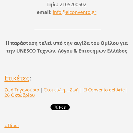
Τηλ.:
2105200602
email:
info@elconvento.gr
________
________
________________
Η παράσταση τελεί υπό την αιγίδα του Ομίλου για
την UNESCO Τεχνών, Λόγου & Επιστημών Ελλάδος
Ετικέτες
:
Ζωή Τηγανούρια
|
Έτσι είν’ η… Ζωή
|
El Convento del Arte
|
26 Οκτωβρίου
« Πίσω