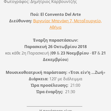
Φωτογράφος:
Δημήτριος Καρβουντζής
Πού:
El Convento Del Arte
Διεύθυνση:
Βιργινίας Μπενάκη 7, Μεταξουργείο,
Αθήνα
Έναρξη παραστάσεων:
Παρασκευή 26 Οκτωβρίου 2018
και κάθε 2η Παρασκευή (
09
&
23
Νοεμβρίου
-
07
&
21
Δεκεμβρίου
)
Μουσικοθεατρική παράσταση:
«
Έτσι είν’η …Ζωή
»
Διάρκεια:
120’ με διάλειμμα
Ώρα προσέλευσης:
21:00
Ώρα έναρξης:
21:30
________
________
________
________