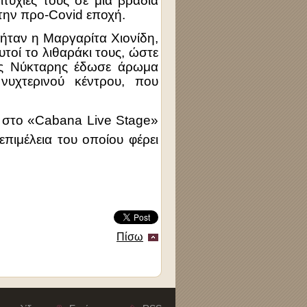
ιτυχίες τους σε μία βραδιά
την προ-Covid εποχή.
ήταν η Μαργαρίτα Χιονίδη,
τοί το λιθαράκι τους, ώστε
λης Νύκταρης έδωσε άρωμα
υχτερινού κέντρου, που
 στο «Cabana Live Stage»
επιμέλεια του οποίου φέρει
Πίσω