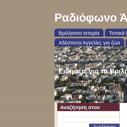
Ραδιόφωνο Ά
Βριλήσσια Ιστορία
Τοπικά 
Αδέσποτα Αγγελίες για ζώα
Ειδήσεις για τα Βριλ
Αναζήτηση στον
ιστότοπο