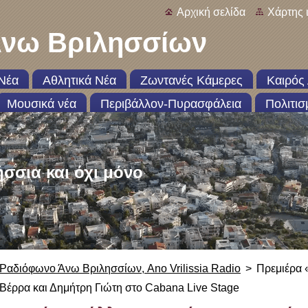
Αρχική σελίδα
Χάρτης 
νω Βριλησσίων
Νέα
Αθλητικά Νέα
Ζωντανές Κάμερες
Καιρός 
Μουσικά νέα
Περιβάλλον-Πυρασφάλεια
Πολιτισ
ήσσια και όχι μόνο
Ραδιόφωνο Άνω Βριλησσίων, Ano Vrilissia Radio
>
Πρεμιέρα 
Βέρρα και Δημήτρη Γιώτη στο Cabana Live Stage