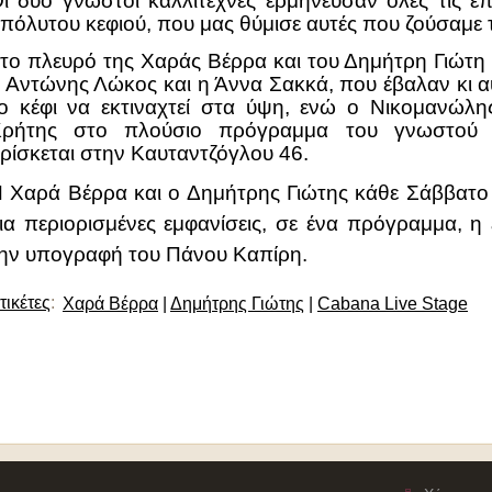
ι δύο γνωστοί καλλιτέχνες ερμήνευσαν όλες τις επ
πόλυτου κεφιού, που μας θύμισε αυτές που ζούσαμε 
το πλευρό της Χαράς Βέρρα και του Δημήτρη Γιώτη 
 Αντώνης Λώκος και η Άννα Σακκά, που έβαλαν κι αυ
ο κέφι να εκτιναχτεί στα ύψη, ενώ ο Νικομανώ
ρήτης στο πλούσιο πρόγραμμα του γνωστού ν
ρίσκεται στην Καυταντζόγλου 46.
 Χαρά Βέρρα και ο Δημήτρης Γιώτης κάθε Σάββατο
ια περιορισμένες εμφανίσεις, σε ένα πρόγραμμα, η 
ην υπογραφή του Πάνου Καπίρη.
τικέτες
:
Χαρά Βέρρα
|
Δημήτρης Γιώτης
|
Cabana Live Stage