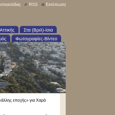
ιστοσελίδας
RSS
Εκτύπωση
Αττικής
Στα (Βριλ)-ίσια
μός
Φωτογραφίες-Βίντεο
«άλλης εποχής» για Χαρά