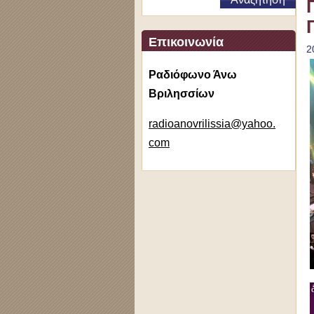
Επικοινωνία
2
Ραδιόφωνο Άνω
Βριλησσίων
radioano
vrilissi
a@yahoo.
com