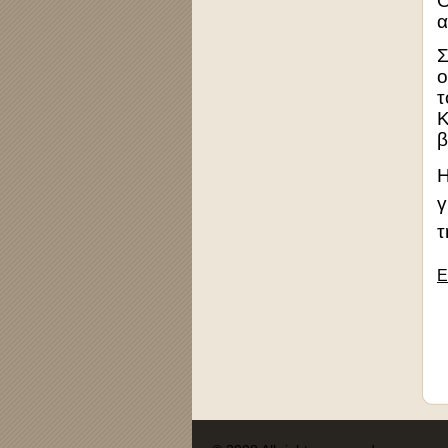
Ο
α
Σ
ο
τ
Κ
β
Η
γ
τ
Ε