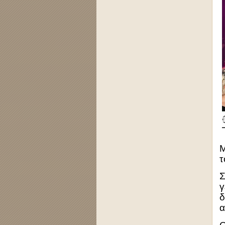
Μ
τ
Σ
γ
δ
α