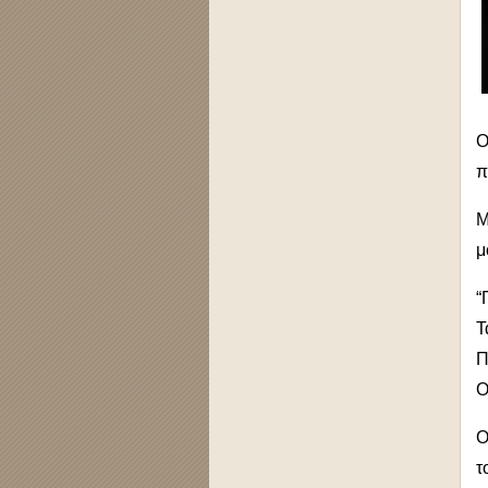
Μ
μ
“
Τ
Π
Ο
Ο
τ