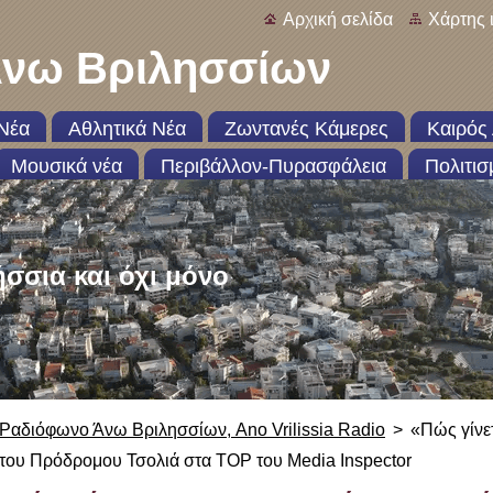
Αρχική σελίδα
Χάρτης 
νω Βριλησσίων
Νέα
Αθλητικά Νέα
Ζωντανές Κάμερες
Καιρός 
Μουσικά νέα
Περιβάλλον-Πυρασφάλεια
Πολιτισ
ήσσια και όχι μόνο
Ραδιόφωνο Άνω Βριλησσίων, Ano Vrilissia Radio
>
«Πώς γίνε
του Πρόδρομου Τσολιά στα TOP του Media Inspector