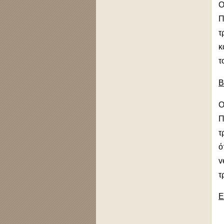
Ο
Π
τ
κ
τ
Β
Ο
Π
τ
ό
v
τ
Ε