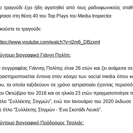
ο τραγούδι έχει ήδη αγαπηθεί από τους ραδιοφωνικούς στα
φτασε στη θέση 40 του Top Plays του Media Inspector.
κούστε το τραγούδι:
ttps://www.youtube.com/watch?v=t2m6_DBzxmI
ύντομο βιογραφικό Γιάννη Πολίτη:
 συγγραφέας Γιάννης Πολίτης είναι 26 ετών και ζει ανάμεσα σ
ραστηριοποιείται έντονα στον κόσμο των social media όπου κ
ου, τα οποία ταξιδεύουν σε χρόνο αστραπιαίο έχοντας περισσ
ον Οκτώβριο του 2016 και σε ηλικία 23 ετών πραγματοποίησε 
ίτλο “Συλλέκτης Στιγμών”, ενώ τον Ιανουάριο του 2020 έκδωσε
ε τίτλο “Συλλέκτης Στιγμών - Ένα Σκοτάδι Λευκό”.
ύντομο βιογραφικό Πρόδρομος Τσολιάς: