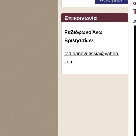
Επικοινωνία
2
Ραδιόφωνο Άνω
Βριλησσίων
radioano
vrilissi
a@yahoo.
com