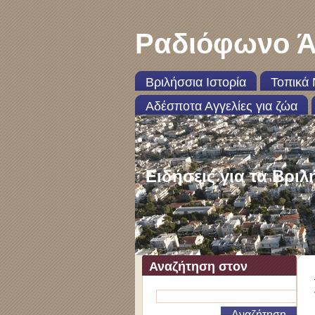
Ραδιόφωνο Ά
Βριλήσσια Ιστορία
Τοπικά 
Αδέσποτα Αγγελίες για ζώα
Ειδήσεις για τα Βριλ
Αναζήτηση στον
ιστότοπο