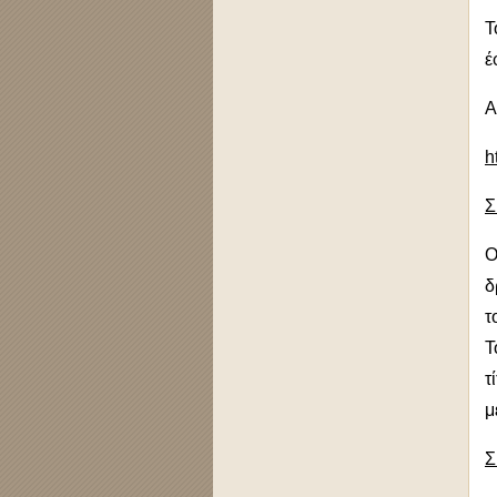
Τ
έ
Α
h
Σ
Ο
δ
τ
Τ
τ
μ
Σ