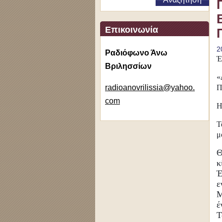
Επικοινωνία
2
Ραδιόφωνο Άνω
Έ
Βριλησσίων
«
radioano
vrilissi
a@yahoo.
Π
com
Η
Τ
μ
Θ
κ
Έ
ε
Μ
έ
Τ