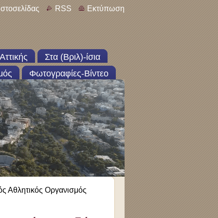
ιστοσελίδας
RSS
Εκτύπωση
Αττικής
Στα (Βριλ)-ίσια
μός
Φωτογραφίες-Βίντεο
κός Αθλητικός Οργανισμός