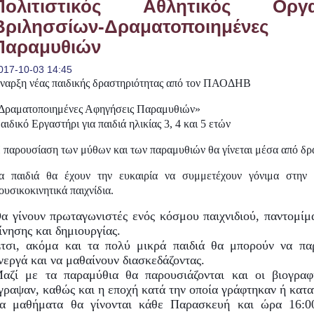
Πολιτιστικός Αθλητικός Ορ
Βριλησσίων-Δραματοποιημέ
Παραμυθιών
017-10-03 14:45
ναρξη
νέας
π
αιδικής
δραστηριότητας
α
π
ό
τον
ΠΑΟΔΗΒ
Δραματο
π
οιημένες
Αφηγήσεις
Παραμυθιών
»
αιδικό
Εργαστήρι
για
π
αιδιά
ηλικίας
3, 4
και
5
ετών
 παρουσίαση των μύθων και των παραμυθιών θα γίνεται μέσα από δρ
α παιδιά θα έχουν την ευκαιρία να συμμετέχουν γόνιμα στην
ουσικοκινητικά παιχνίδια.
α γίνουν πρωταγωνιστές ενός κόσμου παιχνιδιού, παντομίμ
ίνησης και δημιουργίας.
τσι, ακόμα και τα πολύ μικρά παιδιά θα μπορούν να πα
νεργά και να μαθαίνουν διασκεδάζοντας.
αζί με τα παραμύθια θα παρουσιάζονται και οι βιογρα
γραψαν, καθώς και η εποχή κατά την οποία γράφτηκαν ή κατ
α μαθήματα θα γίνονται κάθε Παρασκευή και ώρα 16:0