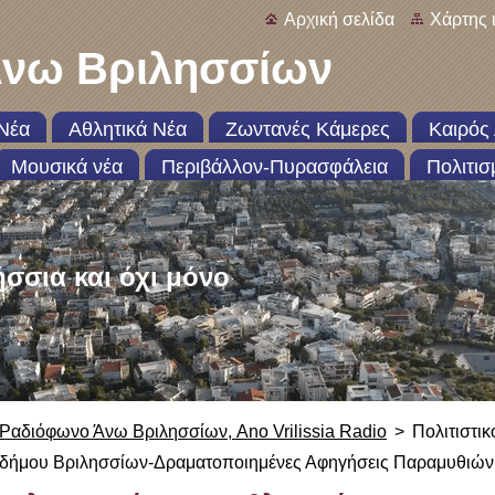
Αρχική σελίδα
Χάρτης 
νω Βριλησσίων
Νέα
Αθλητικά Νέα
Ζωντανές Κάμερες
Καιρός 
Μουσικά νέα
Περιβάλλον-Πυρασφάλεια
Πολιτισ
ήσσια και όχι μόνο
Ραδιόφωνο Άνω Βριλησσίων, Ano Vrilissia Radio
>
Πολιτιστι
δήμου Βριλησσίων-Δραματοποιημένες Αφηγήσεις Παραμυθιών