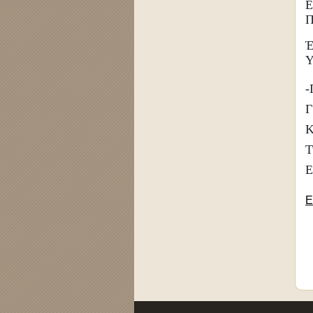
Ε
Π
Έ
Υ
-
Γ
Κ
Τ
E
Ε