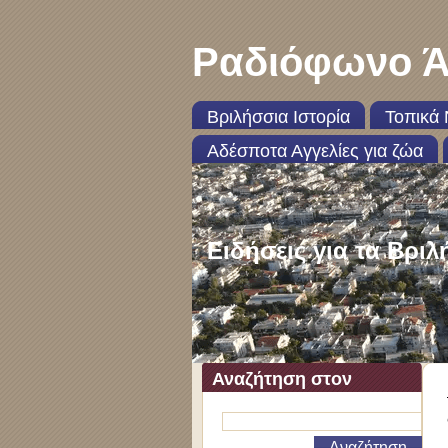
Ραδιόφωνο Ά
Βριλήσσια Ιστορία
Τοπικά 
Αδέσποτα Αγγελίες για ζώα
Ειδήσεις για τα Βριλ
Αναζήτηση στον
ιστότοπο