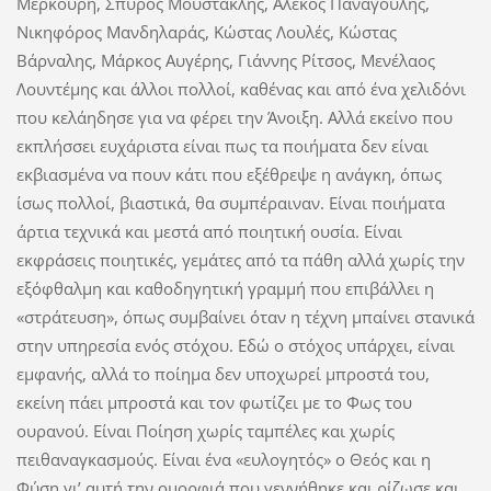
Μερκούρη, Σπύρος Μουστακλής, Αλέκος Παναγούλης,
Νικηφόρος Μανδηλαράς, Κώστας Λουλές, Κώστας
Βάρναλης, Μάρκος Αυγέρης, Γιάννης Ρίτσος, Μενέλαος
Λουντέμης και άλλοι πολλοί, καθένας και από ένα χελιδόνι
που κελάηδησε για να φέρει την Άνοιξη. Αλλά εκείνο που
εκπλήσσει ευχάριστα είναι πως τα ποιήματα δεν είναι
εκβιασμένα να πουν κάτι που εξέθρεψε η ανάγκη, όπως
ίσως πολλοί, βιαστικά, θα συμπέραιναν. Είναι ποιήματα
άρτια τεχνικά και μεστά από ποιητική ουσία. Είναι
εκφράσεις ποιητικές, γεμάτες από τα πάθη αλλά χωρίς την
εξόφθαλμη και καθοδηγητική γραμμή που επιβάλλει η
«στράτευση», όπως συμβαίνει όταν η τέχνη μπαίνει στανικά
στην υπηρεσία ενός στόχου. Εδώ ο στόχος υπάρχει, είναι
εμφανής, αλλά το ποίημα δεν υποχωρεί μπροστά του,
εκείνη πάει μπροστά και τον φωτίζει με το Φως του
ουρανού. Είναι Ποίηση χωρίς ταμπέλες και χωρίς
πειθαναγκασμούς. Είναι ένα «ευλογητός» ο Θεός και η
Φύση γι’ αυτή την ομορφιά που γεννήθηκε και ρίζωσε και