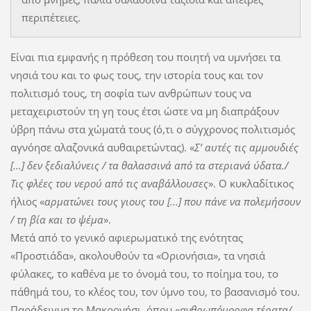
περιπέτειες.
Είναι πια εμφανής η πρόθεση του ποιητή να υμνήσει τα
νησιά του και το φως τους, την ιστορία τους και τον
πολιτισμό τους, τη σοφία των ανθρώπων τους να
μεταχειριστούν τη γη τους έτσι ώστε να μη διαπράξουν
ύβρη πάνω στα χώματά τους (ό,τι ο σύγχρονος πολιτισμός
αγνόησε αλαζονικά αυθαιρετώντας). «
Σ’ αυτές τις αμμουδιές
[...] δεν ξεδιαλύνεις / τα θαλασσινά από τα στεριανά ύδατα./
Τις φλέες του νερού από τις αναβάλλουσες
». Ο κυκλαδίτικος
ήλιος «
αρματώνει τους γιους του [...] που πάνε να πολεμήσουν
/ τη βία και το ψέμα
».
Μετά από το γενικό αφιερωματικό της ενότητας
«Προστιάδα», ακολουθούν τα «Οριονήσια», τα νησιά
φύλακες, το καθένα με το όνομά του, το ποίημα του, το
πάθημά του, το κλέος του, τον ύμνο του, το βασανισμό του.
Παράδειγμα το Μακρονήσι, όπου «
ανθρωπόμορφα τέρατα/