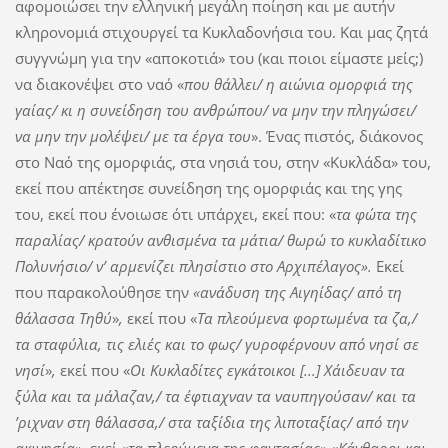
αφομοιώσει την ελληνική μεγάλη ποίηση και με αυτήν
κληρονομιά στιχουργεί τα Κυκλαδονήσια του. Και μας ζητά
συγγνώμη για την «αποκοτιά» του (και ποιοι είμαστε μείς;)
να διακονέψει στο ναό «
που θάλλει/ η αιώνια ομορφιά της
γαίας/ κι η συνείδηση του ανθρώπου/ να μην την πληγώσει/
να μην την μολέψει/ με τα έργα του
». Ένας πιστός, διάκονος
στο Ναό της ομορφιάς, στα νησιά του, στην «Κυκλάδα» του,
εκεί που απέκτησε συνείδηση της ομορφιάς και της γης
του, εκεί που ένοιωσε ότι υπάρχει, εκεί που: «
τα φώτα της
παραλίας/ κρατούν ανθισμένα τα μάτια/ θωρώ το κυκλαδίτικο
Πολυνήσιο/ ν’ αρμενίζει πλησίστιο στο Αρχιπέλαγος».
Εκεί
που παρακολούθησε την
«ανάδυση της Αιγηίδας/ από τη
θάλασσα Τηθύ
»
,
εκεί που «
Τα πλεούμενα φορτωμένα τα ζα,/
τα σταφύλια, τις ελιές και το φως/ γυροφέρνουν από νησί σε
νησί
»
,
εκεί που «
Οι Κυκλαδίτες εγκάτοικοι [...] Χάιδευαν τα
ξύλα και τα μάλαζαν,/ τα έφτιαχναν τα ναυπηγούσαν/ και τα
’ριχναν στη θάλασσα,/ στα ταξίδια της λιποταξίας/ από την