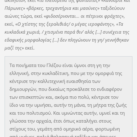
ακινησία»,
εκεί «
τα πλεούμενα της φαντασίας»
«
Κάνθαροι και
Πάρωνες
» «
βάρκες, τρεχαντήρια και μαούνες
» ταξιδεύουν
αιώνες τώρα, εκεί «
φιδοσέρνονται... οι πέτρινοι φράχτες
»,
εκεί, «
Ο χτίστης της ξερολιθιάς/ ο μέγας ιεροφάντης», «Τα
κυκλαδικά χωριά, / χτισμένα παρά θιν’ αλός [...] συνέχεια της
εδαφικής μορφολογίας [...] δεν πληγώνουν τη γη/ γεννήθηκαν
μαζί της
» εκεί.
Τα ποιήματα του Γλέζου είναι ύμνοι στη γη την
ελληνική, στην κυκλαδίτικη, που με την ομορφιά της
κέντρισε την καλλιτεχνική ευαισθησία των
δημιουργών, που δικαίως προκάλεσε το ενδιαφέρον
των επισκεπτών και, ακόμα πιο πολύ, κέντρισε τον
ίδιο να την υμνήσει, αυτήν τη μάνα, τη μήτρα της ζωής
και του πολιτισμού. Και υμνώντας αυτήν, υμνεί και τη
γλώσσα την αρχαία, έτσι όπως καταλήγει στους
στίχους του, γεμάτη από ομηρικό αέρα, φορτωμένη
από μνήμες, παλιά θαλασσινά ταξίδια και άπειρες