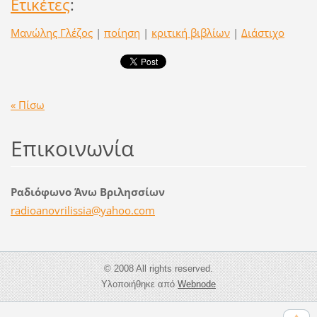
Ετικέτες
:
Μανώλης Γλέζος
|
ποίηση
|
κριτική βιβλίων
|
Διάστιχο
« Πίσω
Επικοινωνία
Ραδιόφωνο Άνω Βριλησσίων
radioano
vrilissi
a@yahoo.
com
© 2008 All rights reserved.
Υλοποιήθηκε από
Webnode