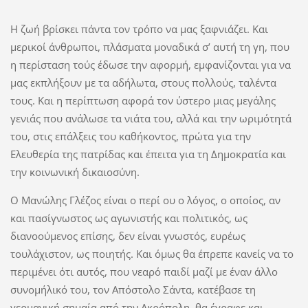
Η ζωή βρίσκει πάντα τον τρόπο να μας ξαφνιάζει. Και
μερικοί άνθρωποι, πλάσματα μοναδικά σ’ αυτή τη γη, που
η περίσταση τούς έδωσε την αφορμή, εμφανίζονται για να
μας εκπλήξουν με τα αδήλωτα, στους πολλούς, ταλέντα
τους. Και η περίπτωση αφορά τον ύστερο μιας μεγάλης
γενιάς που ανάλωσε τα νιάτα του, αλλά και την ωριμότητά
του, στις επάλξεις του καθήκοντος, πρώτα για την
Ελευθερία της πατρίδας και έπειτα για τη Δημοκρατία και
την κοινωνική δικαιοσύνη.
Ο Μανώλης Γλέζος είναι ο περί ου ο λόγος, ο οποίος, αν
και πασίγνωστος ως αγωνιστής και πολιτικός, ως
διανοούμενος επίσης, δεν είναι γνωστός, ευρέως
τουλάχιστον, ως ποιητής. Και όμως θα έπρεπε κανείς να το
περιμένει ότι αυτός, που νεαρό παιδί μαζί με έναν άλλο
συνομήλικό του, τον Απόστολο Σάντα, κατέβασε τη
γερμανική σημαία από την Ακρόπολη, θα έγραφε και