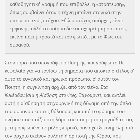
καθοδηγητική γραμμή που επιβάλλει η «στράτευση»,
όπως συμβαίνει όταν η τέχνη μπαίνει στανικά στην
υπηρεσία ενός στόχου. Εδώ ο στόχος υπάρχει, είναι
εμφανής, αλλά το ποίημα δεν υποχωρεί μπροστά του,
εκείνη πάει μπροστά και τον φωτίζει με το Φως του
ουρανού.
Στον τόμο που υπογράφει ο Ποιητής, και γράφω το Πι
κεφαλαίο για να τονίσω τη σημασία που αποκτά ο τίτλος σ’
αυτό το ευγενικό και ηρωικό πρόσωπο, σ’ αυτόν τον
Ποιητή, η συγκίνηση αρχίζει από τον τίτλο,
Στα
Κυκλαδονήσια η Αίσθηση στο Φως: Στιχουργεί
, και αντλεί
αυτή η αίσθηση τη στιχουργική της δύναμη από την άπλα
του ουρανού και της θάλασσας και από το φύσημα του
ανέμου που παίζει στη λύρα του ποιητή τα τραγούδια του,
μεταμορφωμένα σε μέλος λυρικό, σαν ηχώ ξεκινημένη από
τον αρχαίο εκείνον αυλητή ή αρπιστή της Κέρου, που