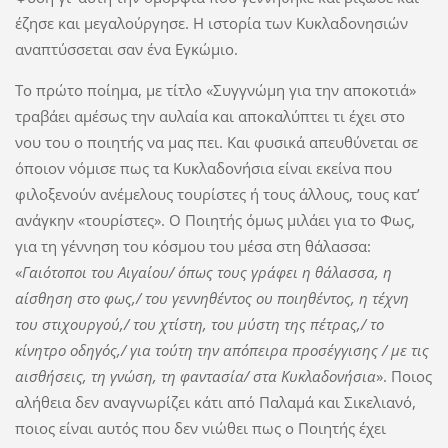
έζησε και μεγαλούργησε. Η ιστορία των Κυκλαδονησιών
αναπτύσσεται σαν ένα Εγκώμιο.
Το πρώτο ποίημα, με τίτλο «Συγγνώμη για την αποκοτιά»
τραβάει αμέσως την αυλαία και αποκαλύπτει τι έχει στο
νου του ο ποιητής να μας πει. Και φυσικά απευθύνεται σε
όποιον νόμισε πως τα Κυκλαδονήσια είναι εκείνα που
φιλοξενούν ανέμελους τουρίστες ή τους άλλους, τους κατ’
ανάγκην «τουρίστες». Ο Ποιητής όμως μιλάει για το Φως,
για τη γέννηση του κόσμου του μέσα στη θάλασσα:
«
Γαιότοποι του Αιγαίου/ όπως τους γράφει η θάλασσα, η
αίσθηση στο φως,/ του γεννηθέντος ου ποιηθέντος, η τέχνη
του στιχουργού,/ του χτίστη, του μύστη της πέτρας,/ το
κίνητρο οδηγός,/ για τούτη την απόπειρα προσέγγισης / με τις
αισθήσεις, τη γνώση, τη φαντασία/ στα Κυκλαδονήσια
». Ποιος
αλήθεια δεν αναγνωρίζει κάτι από Παλαμά και Σικελιανό,
ποιος είναι αυτός που δεν νιώθει πως ο Ποιητής έχει