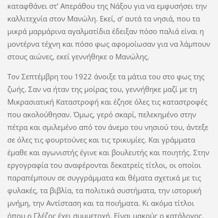
καταφθάνει στ’ Απεράθου της Νάξου για να εμφυσήσει την
καλλιτεχνία στον Μανώλη. Εκεί, σ’ αυτά τα νησιά, που τα
μικρά μαρμάρινα αγαλματίδια έδειξαν πόσο παλιά είναι η
μοντέρνα τέχνη και πόσο φως αφομοίωσαν για να λάμπουν
στους αιώνες, εκεί γεννήθηκε ο Μανώλης.
Τον Σεπτέμβρη του 1922 άνοιξε τα μάτια του στο φως της
ζωής. Σαν να ήταν της μοίρας του, γεννήθηκε μαζί με τη
Μικρασιατική Καταστροφή και έζησε όλες τις καταστροφές
που ακολούθησαν. Όμως, γερό σκαρί, πελεκημένο στην
πέτρα και σμιλεμένο από τον άνεμο του νησιού του, άντεξε
σε όλες τις φουρτούνες και τις τρικυμίες. Και γράμματα
έμαθε και αγωνιστής έγινε και βουλευτής και ποιητής. Στην
εργογραφία του αναφέρονται δεκατρείς τίτλοι, οι οποίοι
παραπέμπουν σε συγγράμματα και θέματα σχετικά με τις
φυλακές, τα βιβλία, τα πολιτικά συστήματα, την ιστορική
μνήμη, την Αντίσταση και τα ποιήματα. Κι ακόμα τίτλοι
όπου ο Γλέζος έχει συμμετοχή. Είναι μακρύς ο κατάλογος.