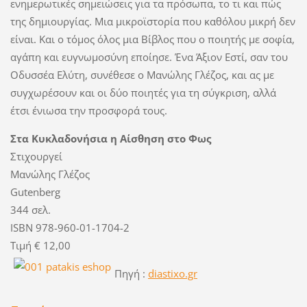
ενημερωτικές σημειώσεις για τα πρόσωπα, το τι και πώς
της δημιουργίας. Μια μικροϊστορία που καθόλου μικρή δεν
είναι. Και ο τόμος όλος μια Βίβλος που ο ποιητής με σοφία,
αγάπη και ευγνωμοσύνη εποίησε. Ένα Άξιον Εστί, σαν του
Οδυσσέα Ελύτη, συνέθεσε ο Μανώλης Γλέζος, και ας με
συγχωρέσουν και οι δύο ποιητές για τη σύγκριση, αλλά
έτσι ένιωσα την προσφορά τους.
Στα Κυκλαδονήσια η Αίσθηση στο Φως
Στιχουργεί
Μανώλης Γλέζος
Gutenberg
344 σελ.
ISBN 978-960-01-1704-2
Τιμή € 12,00
Πηγή :
diastixo.gr