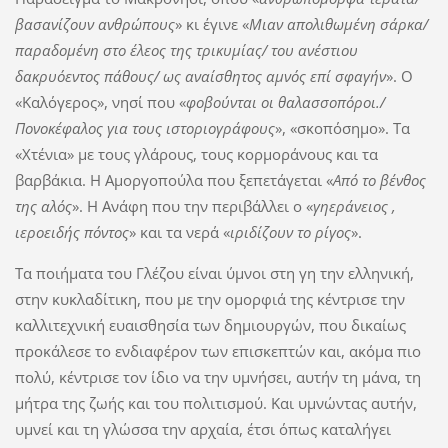
βασανίζουν ανθρώπους
» κι έγινε «
Μιαν απολιθωμένη σάρκα/
παραδομένη στο έλεος της τρικυμίας/ του ανέστιου
δακρυόεντος πάθους/ ως αναίσθητος αμνός επί σφαγήν
». Ο
«Καλόγερος», νησί που «
φοβούνται οι θαλασσοπόροι./
Πονοκέφαλος για τους ιστοριογράφους
», «σκοπόσημο». Τα
«Χτένια» με τους γλάρους, τους κορμοράνους και τα
βαρβάκια. Η Αμοργοπούλα που ξεπετάγεται «
Από το βένθος
της αλός
». Η Ανάφη που την περιβάλλει ο «
γηεράνειος ,
ιεροειδής πόντος
» και τα νερά «
ιριδίζουν το ρίγος
».
Τα ποιήματα του Γλέζου είναι ύμνοι στη γη την ελληνική,
στην κυκλαδίτικη, που με την ομορφιά της κέντρισε την
καλλιτεχνική ευαισθησία των δημιουργών, που δικαίως
προκάλεσε το ενδιαφέρον των επισκεπτών και, ακόμα πιο
πολύ, κέντρισε τον ίδιο να την υμνήσει, αυτήν τη μάνα, τη
μήτρα της ζωής και του πολιτισμού. Και υμνώντας αυτήν,
υμνεί και τη γλώσσα την αρχαία, έτσι όπως καταλήγει