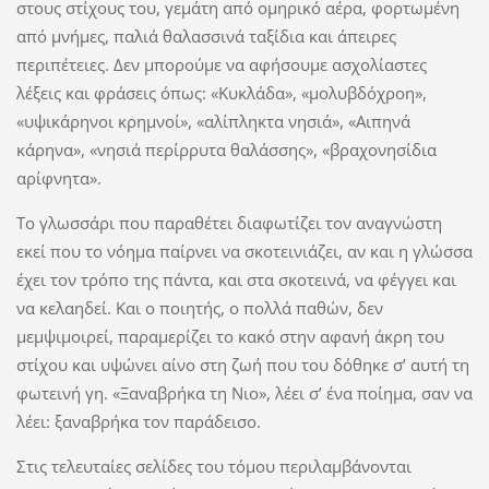
στους στίχους του, γεμάτη από ομηρικό αέρα, φορτωμένη
από μνήμες, παλιά θαλασσινά ταξίδια και άπειρες
περιπέτειες. Δεν μπορούμε να αφήσουμε ασχολίαστες
λέξεις και φράσεις όπως: «Κυκλάδα», «μολυβδόχροη»,
«υψικάρηνοι κρημνοί», «αλίπληκτα νησιά», «Αιπηνά
κάρηνα», «νησιά περίρρυτα θαλάσσης», «βραχονησίδια
αρίφνητα».
Το γλωσσάρι που παραθέτει διαφωτίζει τον αναγνώστη
εκεί που το νόημα παίρνει να σκοτεινιάζει, αν και η γλώσσα
έχει τον τρόπο της πάντα, και στα σκοτεινά, να φέγγει και
να κελαηδεί. Και ο ποιητής, ο πολλά παθών, δεν
μεμψιμοιρεί, παραμερίζει το κακό στην αφανή άκρη του
στίχου και υψώνει αίνο στη ζωή που του δόθηκε σ’ αυτή τη
φωτεινή γη. «Ξαναβρήκα τη Νιο», λέει σ’ ένα ποίημα, σαν να
λέει: ξαναβρήκα τον παράδεισο.
Στις τελευταίες σελίδες του τόμου περιλαμβάνονται