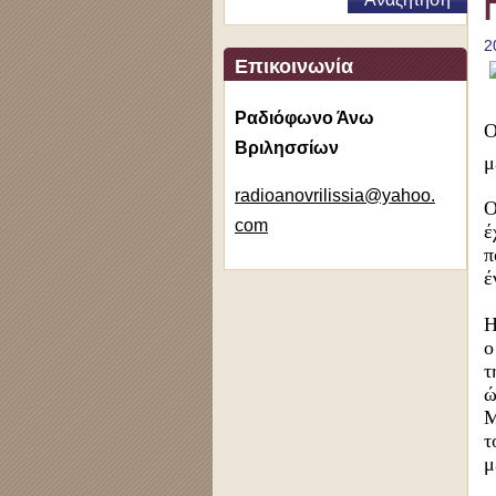
2
Επικοινωνία
Ραδιόφωνο Άνω
Ο
Βριλησσίων
μ
radioano
vrilissi
a@yahoo.
O
com
έ
π
έ
Η
τ
ώ
Μ
τ
μ