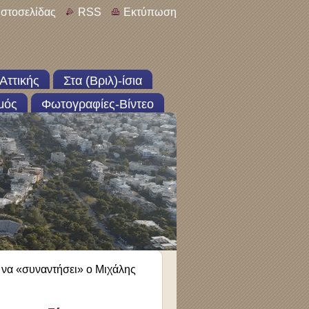
ιστοσελίδας
RSS
Εκτύπωση
Αττικής
Στα (Βριλ)-ίσια
μός
Φωτογραφίες-Βίντεο
ι να «συναντήσει» ο Μιχάλης