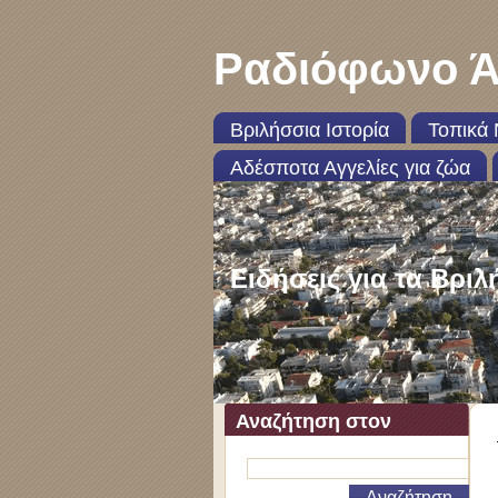
Ραδιόφωνο Ά
Βριλήσσια Ιστορία
Τοπικά 
Αδέσποτα Αγγελίες για ζώα
Ειδήσεις για τα Βριλ
Αναζήτηση στον
ιστότοπο