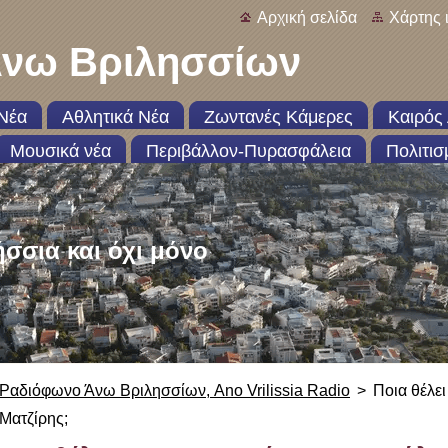
Αρχική σελίδα
Χάρτης 
νω Βριλησσίων
Νέα
Αθλητικά Νέα
Ζωντανές Κάμερες
Καιρός 
Μουσικά νέα
Περιβάλλον-Πυρασφάλεια
Πολιτισ
ήσσια και όχι μόνο
Ραδιόφωνο Άνω Βριλησσίων, Ano Vrilissia Radio
>
Ποια θέλε
Ματζίρης;