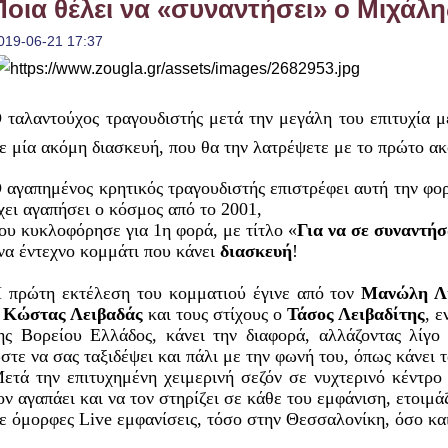
Ποια θέλει να «συναντήσει» ο Μιχάλη
019-06-21 17:37
 ταλαντούχος τραγουδιστής μετά την μεγάλη του επιτυχία μ
ε μία ακόμη διασκευή, που θα την λατρέψετε με το πρώτο
 αγαπημένος κρητικός τραγουδιστής επιστρέφει αυτή την φο
χει αγαπήσει ο κόσμος από το 2001,
ου κυκλοφόρησε για 1η φορά, με τίτλο «
Για να σε συναντή
να έντεχνο κομμάτι που κάνει
διασκευή
!
 πρώτη εκτέλεση του κομματιού έγινε από τον
Μανώλη Λ
ο
Κώστας Λειβαδάς
και τους στίχους ο
Τάσος Λειβαδίτης
, 
ης Βορείου Ελλάδος, κάνει την διαφορά, αλλάζοντας λίγο
στε να σας ταξιδέψει και πάλι με την φωνή του, όπως κάνει τ
ετά την επιτυχημένη χειμερινή σεζόν σε νυχτερινό κέντρο
ον αγαπάει και να τον στηρίζει σε κάθε του εμφάνιση, ετοιμά
ε όμορφες Live εμφανίσεις, τόσο στην Θεσσαλονίκη, όσο κ