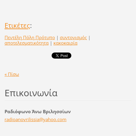
Ετικέτες
:
Πεντέλη Πόλη Πρότυπο
|
συντονισμός
|
αποτελεσματικότητα
|
κακοκαιρία
« Πίσω
Επικοινωνία
Ραδιόφωνο Άνω Βριλησσίων
radioano
vrilissi
a@yahoo.
com