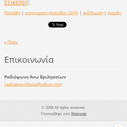
Ετικέτες
:
Πεντέλη
|
αντιπυρική περίοδος 2016
|
εκδήλωση
|
έναρξη
« Πίσω
Επικοινωνία
Ραδιόφωνο Άνω Βριλησσίων
radioano
vrilissi
a@yahoo.
com
© 2008 All rights reserved.
Υλοποιήθηκε από
Webnode