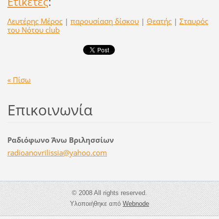
Ετικέτες
:
Λευτέρης Μέρος
|
παρουσίαση δίσκου
|
Θεατής
|
Σταυρός
του Νότου club
« Πίσω
Επικοινωνία
Ραδιόφωνο Άνω Βριλησσίων
radioano
vrilissi
a@yahoo.
com
© 2008 All rights reserved.
Υλοποιήθηκε από
Webnode