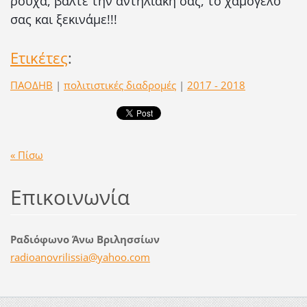
ρούχα, βάλτε την αντηλιακή σας, το χαμόγελό
σας και ξεκινάμε!!!
Ετικέτες
:
ΠΑΟΔΗΒ
|
πολιτιστικές διαδρομές
|
2017 - 2018
« Πίσω
Επικοινωνία
Ραδιόφωνο Άνω Βριλησσίων
radioano
vrilissi
a@yahoo.
com