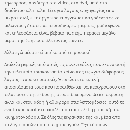
τηλεόραση, αργότερα στο video, στο dvd, μετά στο
διαδίκτυο κ.λπ. κ.λπ. Είτε για λόγους ψυχαγωγίας από
μικρό παιδί, είτε αργότερα επαγγελματικά γράφοντας και
μιλώντας γι’ αυτές σε περιοδικά, εφημερίδες, ραδιόφωνα
και τηλεοράσεις, είναι βέβαιο πως έχω περάσει μεγάλο
μέρος της ζωής μου βλέποντας ταινίες.
Αλλά εγώ μέσα εκεί μπήκα από τη μουσική!
Διάλεξα μερικές από αυτές τις συνεντεύξεις που έκανα αυτή
την τελευταία τριακονταετία κρίνοντας τις –για διάφορους
λόγους– χαρακτηριστικές. Έτσι ώστε τα εκτενή
αποσπάσματά τους που παρατίθενται, να περιγράψουν στο
τέλος αυτής της έκδοσης, στον ειδικευμένο θεατή-ακροατή
αλλά και στον αδαή ή αδιάφορο στις λεπτομέρειες, αυτό το
ενιαίο και αδιαίρετο «παζλ» που αποτελεί η μουσική του
κινηματογράφου. Σε όλες τις εκφάνσεις της και μέσα από
τα λόγια αυτών που τη δημιουργούν. Όχι κάποιων