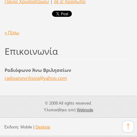
Πάνος Χρυσοστόμου
|
σε α' πρόσωπο
« Πίσω
Επικοινωνία
Ραδιόφωνο Άνω Βριλησσίων
radioano
vrilissi
a@yahoo.
com
© 2008 All rights reserved.
Υλοποιήθηκε από
Webnode
Έκδοση:
Mobile
|
Desktop