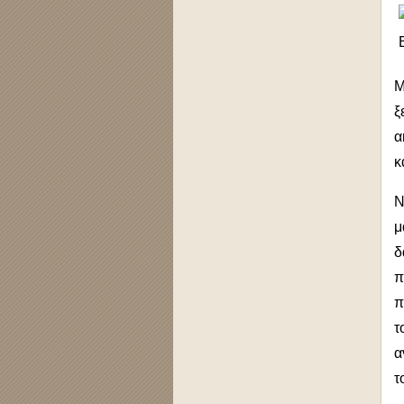
Μ
ξ
α
κ
Ν
μ
δ
π
π
τ
α
τ