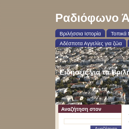
Ραδιόφωνο Ά
Βριλήσσια Ιστορία
Τοπικά 
Αδέσποτα Αγγελίες για ζώα
Ειδήσεις για τα Βριλ
Αναζήτηση στον
ιστότοπο