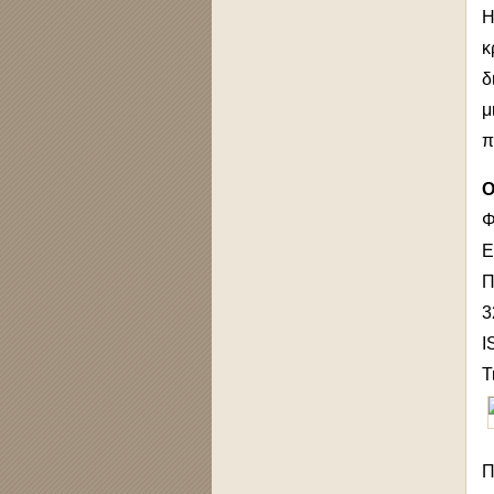
Η
κ
δ
μ
π
Ο
Φ
Ε
Π
3
I
Τ
Π