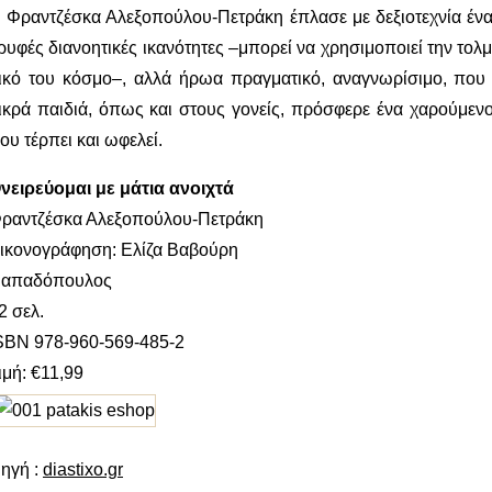
 Φραντζέσκα Αλεξοπούλου-Πετράκη έπλασε με δεξιοτεχνία έναν
ρυφές διανοητικές ικανότητες –μπορεί να χρησιμοποιεί την τολμ
ικό του κόσμο–, αλλά ήρωα πραγματικό, αναγνωρίσιμο, που 
ικρά παιδιά, όπως και στους γονείς, πρόσφερε ένα χαρούμενο
ου τέρπει και ωφελεί.
νειρεύομαι με μάτια ανοιχτά
ραντζέσκα Αλεξοπούλου-Πετράκη
ικονογράφηση: Ελίζα Βαβούρη
απαδόπουλος
2 σελ.
SBN 978-960-569-485-2
ιμή: €11,99
ηγή :
diastixo.gr