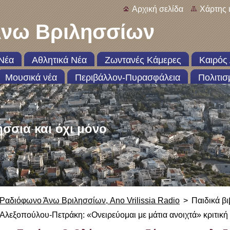
Αρχική σελίδα
Χάρτης 
νω Βριλησσίων
Νέα
Αθλητικά Νέα
Ζωντανές Κάμερες
Καιρός 
Μουσικά νέα
Περιβάλλον-Πυρασφάλεια
Πολιτισ
ήσσια και όχι μόνο
Ραδιόφωνο Άνω Βριλησσίων, Ano Vrilissia Radio
>
Παιδικά β
Αλεξοπούλου-Πετράκη: «Ονειρεύομαι με μάτια ανοιχτά» κριτικ