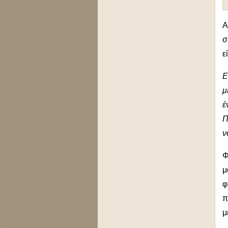
Α
σ
ε
Ε
μ
έ
Π
ν
Φ
μ
φ
π
μ