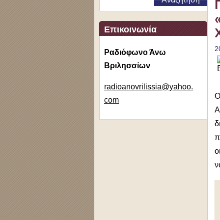
Επικοινωνία
2
Ραδιόφωνο Άνω
Βριλησσίων
radioano
vrilissi
a@yahoo.
Ο
com
Α
δ
π
ο
ν