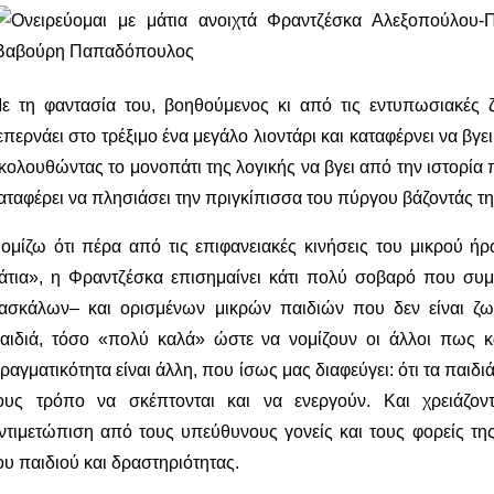
ε τη φαντασία του, βοηθούμενος κι από τις εντυπωσιακές 
επερνάει στο τρέξιμο ένα μεγάλο λιοντάρι και καταφέρνει να βγε
κολουθώντας το μονοπάτι της λογικής να βγει από την ιστορία 
αταφέρει να πλησιάσει την πριγκίπισσα του πύργου βάζοντάς τη
ομίζω ότι πέρα από τις επιφανειακές κινήσεις του μικρού ήρ
άτια», η Φραντζέσκα επισημαίνει κάτι πολύ σοβαρό που συμβ
ασκάλων– και ορισμένων μικρών παιδιών που δεν είναι ζω
αιδιά, τόσο «πολύ καλά» ώστε να νομίζουν οι άλλοι πως κ
ραγματικότητα είναι άλλη, που ίσως μας διαφεύγει: ότι τα παιδι
ους τρόπο να σκέπτονται και να ενεργούν. Και χρειάζοντ
ντιμετώπιση από τους υπεύθυνους γονείς και τους φορείς τ
ου παιδιού και δραστηριότητας.