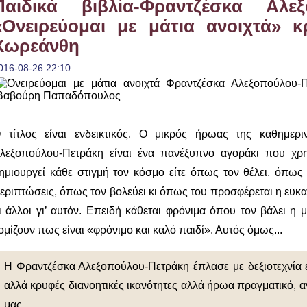
Παιδικά βιβλία-Φραντζέσκα Αλεξ
«Ονειρεύομαι με μάτια ανοιχτά» κ
Χωρεάνθη
016-08-26 22:10
 τίτλος είναι ενδεικτικός. Ο μικρός ήρωας της καθημερι
λεξοπούλου-Πετράκη είναι ένα πανέξυπνο αγοράκι που χρη
ημιουργεί κάθε στιγμή τον κόσμο είτε όπως τον θέλει, όπως τ
εριπτώσεις, όπως τον βολεύει κι όπως του προσφέρεται η ευκαι
ι άλλοι γι’ αυτόν. Επειδή κάθεται φρόνιμα όπου τον βάλει η μ
ομίζουν πως είναι «φρόνιμο και καλό παιδί». Αυτός όμως...
Η Φραντζέσκα Αλεξοπούλου-Πετράκη έπλασε με δεξιοτεχνία έ
αλλά κρυφές διανοητικές ικανότητες αλλά ήρωα πραγματικό, 
μας.