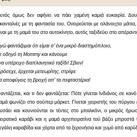
υτός όμως δεν αφήνει να πάει χαμένη καμιά ευκαιρία. Δουλ
κανταλιές με τη φαντασία του. Ονειρεύεται με ολάνοιχτα μάτια, 
ίναι με τη μαμά του στο αυτοκίνητο, αυτός ταξιδεύει στο απέραν
γώ φαντάζομαι ότι είμαι σ’ ένα μικρό διαστημόπλοιο,
ε οδηγό τη Mommy και κάνουμε
να υπέροχο διαπλανητικό ταξίδι! Σβιιιν!
ρόσεχε, έρχεται μετεωρίτης, στρίψε
α αποφύγεις τη βροχή απ’ τα πεφταστέρια!
αντάζεται, και τι δεν φαντάζεται: Πότε γίνεται Ινδιάνος σε κ
αμά ψωνίζει στο σούπερ μάρκετ. Γίνεται χειριστής του πύργου 
υσάει και κουνιούνται οι τέντες στο μπαλκόνι, ο μικρός ήρω
ειρατικό καράβι και η μαμά αρχιπειρατίνα τού βάζει μπροστά 
εγάλη καραβίδα και χόρτα από τα ξερονήσια και χυμό από καρύ