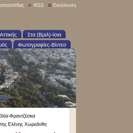
ιστοσελίδας
RSS
Εκτύπωση
Αττικής
Στα (Βριλ)-ίσια
μός
Φωτογραφίες-Βίντεο
ιβλία-Φραντζέσκα
ή της Ελένης Χωρεάνθη