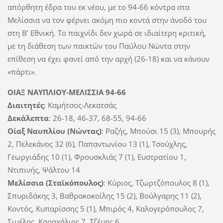
απόρθητη έδρα του εκ νέου, με το 94-66 κόντρα στα
Μελίσσια να τον φέρνει ακόμη πιο κοντά στην άνοδό του
στη Β’ Εθνική. Το παιχνίδι δεν χωρά σε ιδιαίτερη κριτική,
με τη διάθεση των παικτών του Παύλου Νώντα στην
επίθεση να έχει φανεί από την αρχή (26-18) και να κάνουν
«πάρτι».
ΟΙΑΞ ΝΑΥΠΛΙΟΥ-ΜΕΛΙΣΣΙΑ 94-66
Διαιτητές
: Καμήτσος-Λεκατσάς
Δεκάλεπτα
: 26-18, 46-37, 68-55, 94-66
Οίαξ Ναυπλίου (Νώντας)
: Ραζής, Μπούσι 15 (3), Μπουρής
2, Πελεκάνος 32 (6), Παπαντωνίου 13 (1), Τσούχλης,
Γεωργιάδης 10 (1), Φρουσκλιάς 7 (1), Ευστρατίου 1,
Ντιπινής, Ψάλτου 14
Μελίσσια (Σταϊκόπουλος)
: Κύριος, Τζωρτζόπουλος 8 (1),
Σπυριδάκης 3, Βαθρακοκοίλης 15 (2), Βούλγαρης 11 (2),
Κοντός, Κυπαρίσσης 5 (1), Μπιρός 4, Καλογερόπουλος 7,
Σιμέλος, Καραχάλιος 7, Τζέμης 6