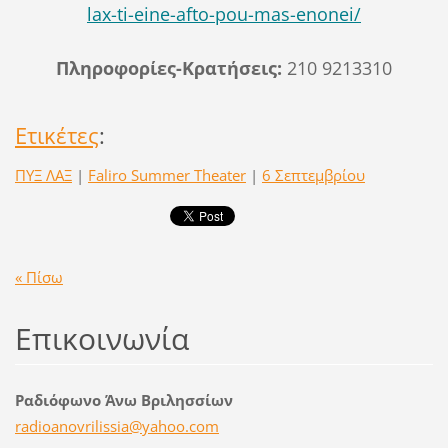
lax-ti-eine-afto-pou-mas-enonei/
Πληροφορίες-Κρατήσεις:
210 9213310
Ετικέτες
:
ΠΥΞ ΛΑΞ
|
Faliro Summer Theater
|
6 Σεπτεμβρίου
« Πίσω
Επικοινωνία
Ραδιόφωνο Άνω Βριλησσίων
radioano
vrilissi
a@yahoo.
com