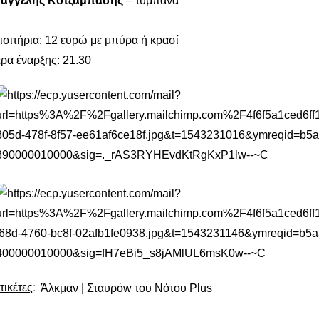
αγγέλης Κοτζάμπασης
– τύμπανα
ισιτήρια: 12 ευρώ με μπύρα ή κρασί
ρα έναρξης: 21.30
τικέτες
:
Άλκμαν
|
Σταυρόw του Νότου Plus