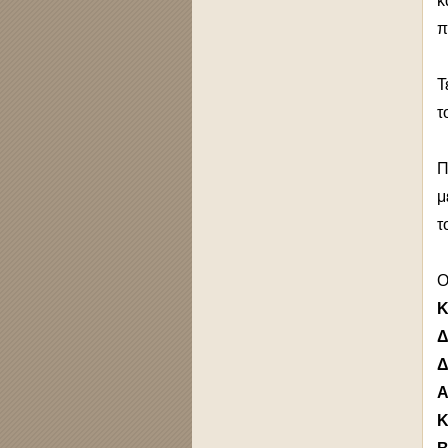
κ
π
Τ
τ
Π
μ
τ
Ο
Κ
Δ
Δ
Α
Κ