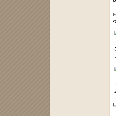
Β
Ε
Ώ
Ε