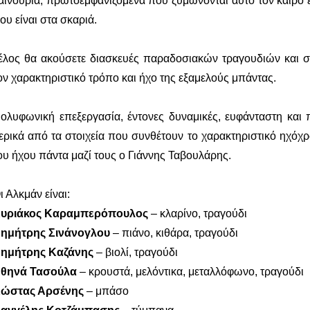
αινούρια, πρωτοεμφανιζόμενα που ζυμώνονται αυτό τον καιρό 
ου είναι στα σκαριά.
έλος θα ακούσετε διασκευές παραδοσιακών τραγουδιών και 
ον χαρακτηριστικό τρόπο και ήχο της εξαμελούς μπάντας.
ολυφωνική επεξεργασία, έντονες δυναμικές, ευφάνταστη και
ερικά από τα στοιχεία που συνθέτουν το χαρακτηριστικό ηχόχ
ου ήχου πάντα μαζί τους ο Γιάννης Ταβουλάρης.
ι Αλκμάν είναι:
υριάκος Καραμπερόπουλος
– κλαρίνο, τραγούδι
ημήτρης Σινάνογλου
– πιάνο, κιθάρα, τραγούδι
ημήτρης Καζάνης
– βιολί, τραγούδι
θηνά Τασούλα
– κρουστά, μελόντικα, μεταλλόφωνο, τραγούδι
ώστας Αρσένης
– μπάσο