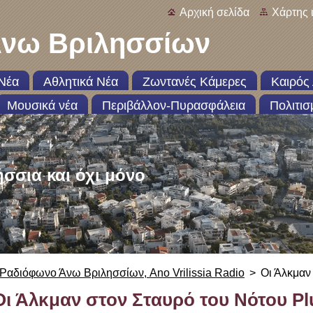
Αρχική σελίδα
Χάρτης 
νω Βριλησσίων
Νέα
Αθλητικά Νέα
Ζωντανές Κάμερες
Καιρός 
Μουσικά νέα
Περιβάλλον-Πυρασφάλεια
Πολιτισ
ήσσια και όχι μόνο
Ραδιόφωνο Άνω Βριλησσίων, Ano Vrilissia Radio
>
Οι Άλκμαν
Οι Άλκμαν στον Σταυρό του Νότου Pl