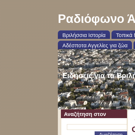
Ραδιόφωνο Ά
Βριλήσσια Ιστορία
Τοπικά 
Αδέσποτα Αγγελίες για ζώα
Ειδήσεις για τα Βριλ
Αναζήτηση στον
ιστότοπο