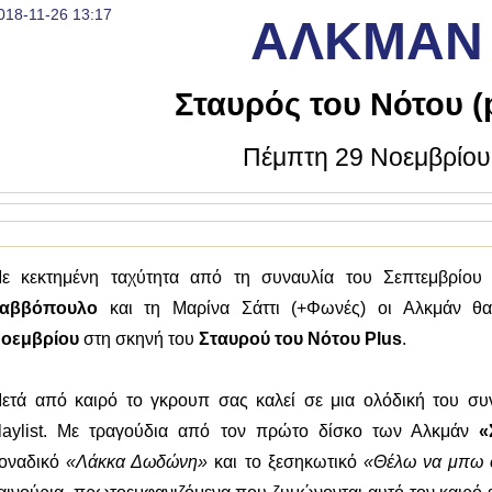
018-11-26 13:17
ΑΛΚΜΑΝ
Σταυρός του Νότου (
Πέμπτη 29 Νοεμβρίου
ε κεκτημένη ταχύτητα από τη συναυλία του Σεπτεμβρίο
αββόπουλο
και τη Μαρίνα Σάττι (+Φωνές) οι Αλκμάν θα
οεμβρίου
στη σκηνή του
Σταυρού του Νότου Plus
.
ετά από καιρό το γκρουπ σας καλεί σε μια ολόδική του συν
laylist. Με τραγούδια από τον πρώτο δίσκο των Αλκμάν
«
οναδικό
«Λάκκα Δωδώνη»
και το ξεσηκωτικό
«Θέλω να μπω σ