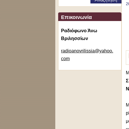
2
Επικοινωνία
Ραδιόφωνο Άνω
Βριλησσίων
radioano
vrilissi
a@yahoo.
com
Μ
Σ
Ν
Μ
p
μ