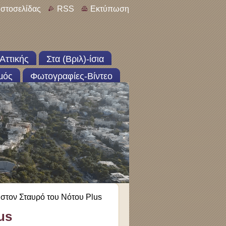
ιστοσελίδας
RSS
Εκτύπωση
Αττικής
Στα (Βριλ)-ίσια
μός
Φωτογραφίες-Βίντεο
 στον Σταυρό του Νότου Plus
us