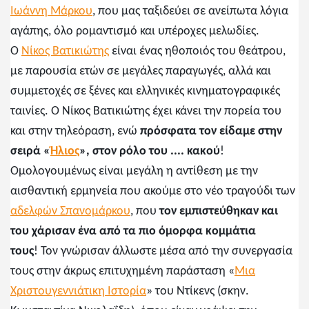
Ιωάννη Μάρκου
, που μας ταξιδεύει σε ανείπωτα λόγια
αγάπης, όλο ρομαντισμό και υπέροχες μελωδίες.
Ο
Νίκος Βατικιώτης
είναι ένας ηθοποιός του θεάτρου,
με παρουσία ετών σε μεγάλες παραγωγές, αλλά και
συμμετοχές σε ξένες και ελληνικές κινηματογραφικές
ταινίες. Ο Νίκος Βατικιώτης έχει κάνει την πορεία του
και στην τηλεόραση, ενώ
πρόσφατα τον είδαμε στην
σειρά «
Ήλιος
», στον ρόλο του .... κακού
!
Ομολογουμένως είναι μεγάλη η αντίθεση με την
αισθαντική ερμηνεία που ακούμε στο νέο τραγούδι των
αδελφών Σπανομάρκου
, που
τον εμπιστεύθηκαν και
του χάρισαν ένα από τα πιο όμορφα κομμάτια
τους
!
Τον γνώρισαν άλλωστε μέσα από την συνεργασία
τους στην άκρως επιτυχημένη παράσταση «
Μια
Χριστουγεννιάτικη Ιστορία
» του Ντίκενς (σκην.