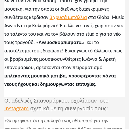
Κωνσταντίνα Νικολαΐδη), όπου είχαν γράψει την
μουσική, για την οποία οι διεθνώς διακεκριμένες
συνθέτριες κέρδισαν
3 χρυσά μετάλλια
στα Global Music
Awards στην Καλιφόρνια! Έμελλε να τον ξεχωρίσουν για
το ταλέντο του και να τον βάλουν στο studio για το νέο
τους τραγούδι «
Ανεμοσκορπίσματα
», και το
αποτέλεσμα τους δικαίωσε! Είναι γνωστό άλλωστε πως
οι βραβευμένες μουσικοσυνθέτριες Ιωάννα & Αρετή
Σπανομάρκου, αρέσκονται στον πειραματισμό
μπλέκοντας μουσικά μοτίβα, προσφέροντας πάντα
νέους ήχους και δημιουργώντας επιτυχίες
.
Οι αδελφές Σπανομάρκου, σχολίασαν
στο
Instagram
σχετικά με τη συνεργασία τους:
«Σκεφτήκαμε ότι η επιλογή ενός ηθοποιού για την