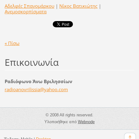
Αδελφές Σπανομάρκου
|
Νίκος Βατικιώτης
|
Ανεμοσκορπίσματα
« Πίσω
Επικοινωνία
Ραδιόφωνο Άνω Βριλησσίων
radioano
vrilissi
a@yahoo.
com
© 2008 All rights reserved.
Υλοποιήθηκε από
Webnode