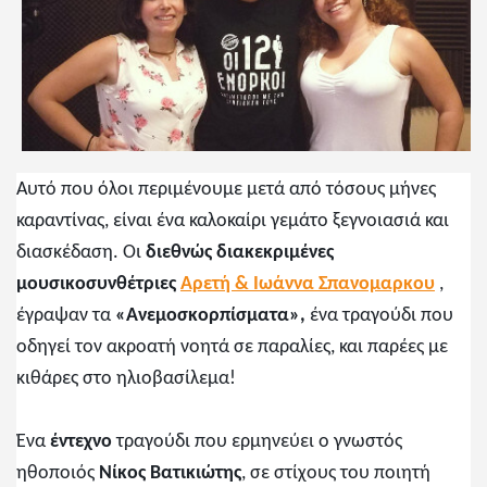
Αυτό που όλοι περιμένουμε μετά από τόσους μήνες
καραντίνας, είναι ένα καλοκαίρι γεμάτο ξεγνοιασιά και
διασκέδαση. Οι
διεθνώς διακεκριμένες
μουσικοσυνθέτριες
Αρετή & Ιωάννα Σπανομαρκου
,
έγραψαν τα
«Ανεμοσκορπίσματα»,
ένα τραγούδι που
οδηγεί τον ακροατή νοητά σε παραλίες, και παρέες με
κιθάρες στο ηλιοβασίλεμα!
Ένα
έντεχνο
τραγούδι που ερμηνεύει ο γνωστός
ηθοποιός
Νίκος Βατικιώτης
, σε στίχους του ποιητή