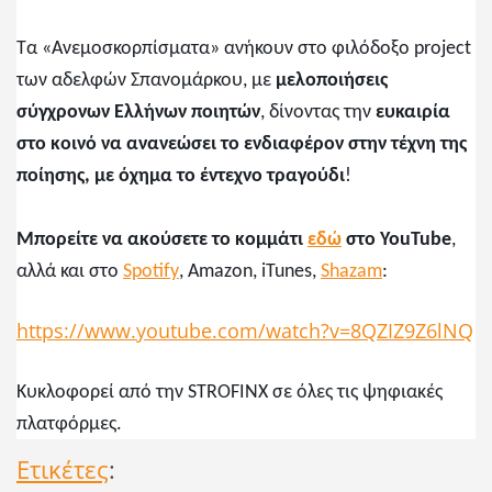
Τα «Ανεμοσκορπίσματα» ανήκουν στο φιλόδοξο project
των αδελφών Σπανομάρκου, με
μελοποιήσεις
σύγχρονων Ελλήνων ποιητών
, δίνοντας την
ευκαιρία
στο κοινό να ανανεώσει το ενδιαφέρον στην τέχνη της
ποίησης, με όχημα το έντεχνο τραγούδι
!
Μπορείτε να ακούσετε το κομμάτι
εδώ
στο
YouTube
,
αλλά και στο
Spotify
,
Amazon
,
iTunes
,
Shazam
:
https://www.youtube.com/watch?v=8QZIZ9Z6lNQ
Κυκλοφορεί από την
STROFINX
σε όλες τις ψηφιακές
πλατφόρμες.
Ετικέτες
: