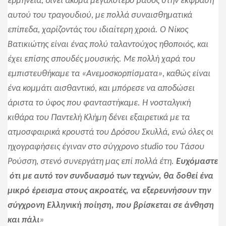
ερμηνεία, δίνει ακόμα μεγαλύτερο βάθος στην έκφραση
αυτού του τραγουδιού, με πολλά συναισθηματικά
επίπεδα, χαρίζοντάς του ιδιαίτερη χροιά. Ο Νίκος
Βατικιώτης είναι ένας πολύ ταλαντούχος ηθοποιός, και
έχει επίσης σπουδές μουσικής. Με πολλή χαρά του
εμπιστευθήκαμε τα «Ανεμοσκορπίσματα», καθώς είναι
ένα κομμάτι αισθαντικό, και μπόρεσε να αποδώσει
άριστα το ύφος που φανταστήκαμε. Η νοσταλγική
κιθάρα του Παντελή Κλήμη δένει εξαιρετικά με τα
ατμοσφαιρικά κρουστά του Δρόσου Σκυλλά, ενώ όλες οι
ηχογραφήσεις έγιναν στο σύγχρονο
studio
του Τάσου
Ρούσση, στενό συνεργάτη μας επί πολλά έτη.
Ευχόμαστε
ότι με αυτό τον συνδυασμό των τεχνών, θα δοθεί ένα
μικρό έρεισμα στους ακροατές, να εξερευνήσουν την
σύγχρονη Ελληνική ποίηση, που βρίσκεται σε άνθηση
και πάλι
»