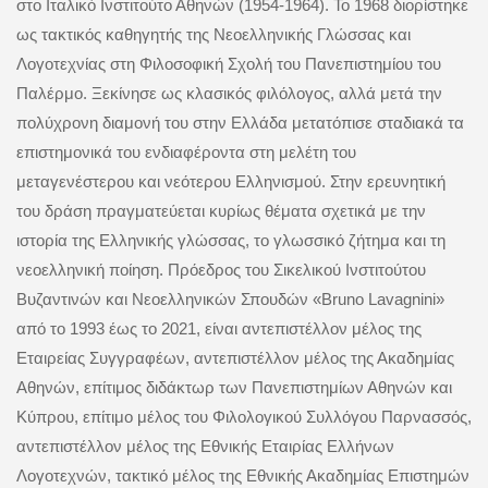
στο Ιταλικό Ινστιτούτο Αθηνών (1954-1964). Το 1968 διορίστηκε
ως τακτικός καθηγητής της Νεοελληνικής Γλώσσας και
Λογοτεχνίας στη Φιλοσοφική Σχολή του Πανεπιστημίου του
Παλέρμο. Ξεκίνησε ως κλασικός φιλόλογος, αλλά μετά την
πολύχρονη διαμονή του στην Ελλάδα μετατόπισε σταδιακά τα
επιστημονικά του ενδιαφέροντα στη μελέτη του
μεταγενέστερου και νεότερου Ελληνισμού. Στην ερευνητική
του δράση πραγματεύεται κυρίως θέματα σχετικά με την
ιστορία της Ελληνικής γλώσσας, το γλωσσικό ζήτημα και τη
νεοελληνική ποίηση. Πρόεδρος του Σικελικού Ινστιτούτου
Βυζαντινών και Νεοελληνικών Σπουδών «Bruno Lavagnini»
από το 1993 έως το 2021, είναι αντεπιστέλλον μέλος της
Εταιρείας Συγγραφέων, αντεπιστέλλον μέλος της Ακαδημίας
Αθηνών, επίτιμος διδάκτωρ των Πανεπιστημίων Αθηνών και
Κύπρου, επίτιμο μέλος του Φιλολογικού Συλλόγου Παρνασσός,
αντεπιστέλλον μέλος της Εθνικής Εταιρίας Ελλήνων
Λογοτεχνών, τακτικό μέλος της Εθνικής Ακαδημίας Επιστημών