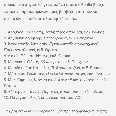
προσωπικό στίγμα και γ) καταλήγει στον ακόλουθο βραχύ
κατάλογο προτεινόμενων προς βράβευση ποιητών και
ποιητριών με απόλυτη αλφαβητική σειρά»:
1. Αλεξιάδου Καλλιόπη,
Τέχνη προς αποφυγή
, εκδ. Ιωλκός
2. Αργυρίου Δημήτρης,
Πετρογραφία
, εκδ. Βακχικόν
3. Κακαράντζα Αθανασία,
Εγκυκλοπαίδεια Διαστημικού
Προσανατολισμού
, εκδ. Θράκα
4. Λιακέα Εύη,
Απόδειπνο
, εκδ. Θράκα
5. Μανούσης Θάνος,
60 ποιήματα
, εκδ. Βακχικόν
6. Μαρδακιούπη Κατερίνα,
Το άρρωστο ζώο
, εκδ. Ενύπνιο
7. Μάστορας Βαλάντης,
Η μοναξιά περίστροφα
, εκδ. Ενύπνιο
8. Μολ Ζαφειρία,
Κανένα φτυάρι δεν έθαψε την άνοιξη
, εκδ.
Κάππα
9. Ξέστερνος Γιάννης,
Άρρηκτες φρυκτωρίες
, εκδ. Ιωλκός
10. Παναγόπουλος Νίκος,
Πέρασμα
, εκδ. ΑΩ
Το βραβείο «Γιάννη Βαρβέρη» για πρωτοεμφανιζόμενους/ες