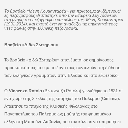
Το βραβείο «Μένη Κουμανταρέα» για πρωτοεμφανιζόμενους/
ες πεζογράφους θεσπίστηκε από την Εταιρεία Συγγραφέων
στη μνήμη του πεζογράφου και μέλους της, Μένη Κουμανταρέα
(1931-2014), και σκοπό έχει να αναδείξει τις σημαντικότερες
νέες φωνές στην ελληνική πεζογραφία.
Βραβείο «Διδώ Σωτηρίου»
Το βραβείο «Διδώ Σωτηρίου» απονέμεται σε σημαίνουσες
προσωπικότητες που με το έργο τους συντελούν στη διάδοση
των ελληνικών γραμμάτων στην Ελλάδα και στο εξωτερικό.
O
Vincenzo Rotolo
(Βιντσέντζο Ρότολο) γεννήθηκε το 1931 σ’
ένα χωριό της Σικελίας της επαρχίας του Παλέρμο (Ciminna).
Απέκτησε το πτυχίο της Κλασικής Φιλολογίας στο
Πανεπιστήμιο του Παλέρμο ως μαθητής του φημισμένου
ελληνιστή Μπρούνο Λαβανίνι, που τον κάλεσε να υπηρετήσει