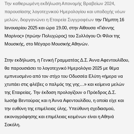
Την καθιερωμένη εκδήλωση Απονομής Βραβείων 2024,
παρουσίασης λογοτεχνικού Ημερολογίου και υποδοχής νέων
μελών, διοργανώνει η Εταιρεία Συγγραφέων
την Πέμπτη 16
Ιανουαρίου 2025 και ώρα 19.00
,
στην Αίθουσα «Γιάννης
Μαρίνος» (πρώην Πολυχώρος) του Συλλόγου Οι Φίλοι της
Μουσικής, στο Μέγαρο Μουσικής Αθηνών.
Στην εκδήλωση, η
Γενική Γραμματέας Δ.Σ. Άννα Αφεντουλίδου,
θα παρουσιάσει το λογοτεχνικό Ημερολόγιο 2025 με θέμα
εμπνευσμένο από τον στίχο του Οδυσσέα Ελύτη «ήμερα να
χτυπάει στις φλέβες ο παλμός της γης…» και κείμενα μελών
της Εταιρείας.
Την έκδοση προλογίζουν ο Πρόεδρος Δ.Σ.
Ιωσήφ Βεντούρας και η Άννα Αφεντουλίδου, η οποία είχε και
την ευθύνη της επιμέλειας ύλης. Υπεύθυνη σχεδιασμού,
εικονογράφησης και επιμέλειας κειμένων είναι η Αθηνά
Σοκόλη.