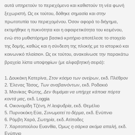
αυτά υπηρετούν το περιεχόμενο και καθιστούν τη νέα φωνή
ξεχωριστή. Ως εκ τούτου, δόθηκε σημασία και στην
πρωτοτυπία του περιεχομένου. Όσον αφορά το διήγημα,
εκτιμήθηκε η πυκνότητα και η αφαιρετικότητα του κειμένου,
ενώ στο μυθιστόρημα βασικό κριτήριο αποτέλεσε το στοιχείο
της δομής, καθώς και η σύνδεση της πλοκής με το ιστορικό και
κοινωνικό πλαίσιο». Ως εκ τούτου, ανακοίνωσε την παρακάτω
βραχεία λίστα υποψηφίων (με αλφαβητική σειρά):
1. Δουκἀκη Κατερίνα,
Στον κόσμο των ονείρων
, εκδ. Πλέθρον
2. Έλενας Τάσος,
Των αναβαινόντων
, εκδ. Ροδακιό
3. Μανίκας Φώτης,
Δεν θυμάμαι να υπήρχε κάποια πόρτα
κοντά μας
, εκδ.
Loggia
4. Οικονομίδη Τζένη,
Η λειψυδρία
, εκδ. Θεμέλιο
5. Πυρνοκόκη Εύα,
Συνωμοτεί το δέρμα
, εκδ. Ενύπνιο
6. Ρόμβη Χαρά,
Σωτηρία
, εκδ. Ατίποδες
7. Χαριτοπούλου Ευανθία,
Όμως η σάρκα ακόμα απαλή
, εκδ.
Ενύπνιο