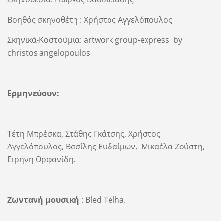
Βοηθός σκηνοθέτη : Χρήστος Αγγελόπουλος
Σκηνικά
-
Κοστούμια
:
artwork group-express
by
christos angelopoulos
Ερμηνεύουν:
Τέτη Μπρέσκα, Στάθης Γκάτσης, Χρήστος
Αγγελόπουλος, Βασίλης Ευδαίμων,
Μικαέλα Ζούστη,
Ειρήνη Ορφανίδη.
Ζωντανή μουσική
: Βled
T
elha.