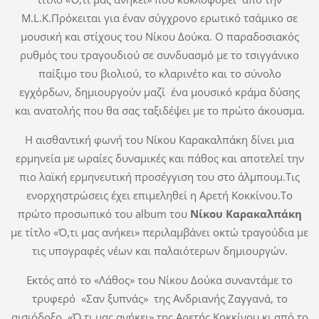
M.L.K.Πρόκειται για έναν σύγχρονο ερωτικό τσάμικο σε
μουσική και στίχους του Νίκου Δούκα. Ο παραδοσιακός
ρυθμός του τραγουδιού σε συνδυασμό με το τσιγγάνικο
παίξιμο του βιολιού, το κλαρινέτο και το σύνολο
εγχόρδων, δημιουργούν μαζί ένα μουσικό κράμα δύσης
και ανατολής που θα σας ταξιδέψει με το πρώτο άκουσμα.
Η αισθαντική φωνή του Νίκου Καρακαλπάκη δίνει μια
ερμηνεία με ωραίες δυναμικές και πάθος και αποτελεί την
πιο λαϊκή ερμηνευτική προσέγγιση του στο άλμπουμ.Τις
ενορχηστρώσεις έχει επιμεληθεί η Αρετή Κοκκίνου.Το
πρώτο προσωπικό του album του
Νίκου Καρακαλπάκη
με τίτλο «Ό,τι μας ανήκει» περιλαμβάνει οκτώ τραγούδια με
τις υπογραφές νέων και παλαιότερων δημιουργών.
Εκτός από το «Λάθος» του Νίκου Δούκα συναντάμε το
τρυφερό «Σαν ξυπνάς» της Ανδριανής Ζαγγανά, το
αισιόδοξο «Ό,τι μας ανήκει» της Αρετής Κοκκίνου κι από το