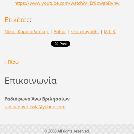
https://www.youtube.com/watch?v=Er9owgbByhw
Ετικέτες
:
Νίκος Καρακαλπάκης
|
Λάθος
|
νέο τραγούδι
|
M.L.K.
« Πίσω
Επικοινωνία
Ραδιόφωνο Άνω Βριλησσίων
radioano
vrilissi
a@yahoo.
com
© 2008 All rights reserved.