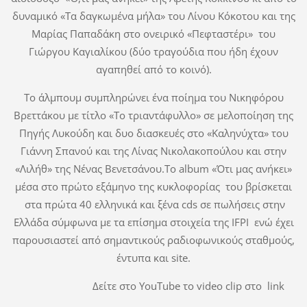
δυναμικό «Τα δαγκωμένα μήλα» του Λίνου Κόκοτου και της
Μαρίας Παπαδάκη στο ονειρικό «Πεφταστέρι» του
Γιώργου Καγιαλίκου (δύο τραγούδια που ήδη έχουν
αγαπηθεί από το κοινό).
Το άλμπουμ συμπληρώνει ένα ποίημα του Νικηφόρου
Βρεττάκου με τίτλο «Το τριαντάφυλλο» σε μελοποίηση της
Πηγής Λυκούδη και δυο διασκευές στο «Καληνύχτα» του
Γιάννη Σπανού και της Λίνας Νικολακοπούλου και στην
«Λιλήθ» της Νένας Βενετσάνου.Το album «Ότι μας ανήκει»
μέσα στο πρώτο εξάμηνο της κυκλοφορίας του βρίσκεται
στα πρώτα 40 ελληνικά και ξένα cds σε πωλήσεις στην
Ελλάδα σύμφωνα με τα επίσημα στοιχεία της IFPI ενώ έχει
παρουσιαστεί από σημαντικούς ραδιοφωνικούς σταθμούς,
έντυπα και site.
Δείτε στο ΥouΤube το video clip στο link