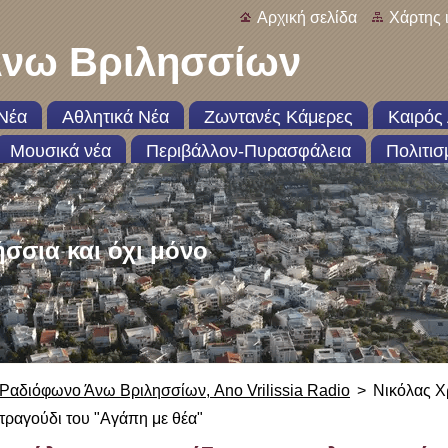
Αρχική σελίδα
Χάρτης 
νω Βριλησσίων
Νέα
Αθλητικά Νέα
Ζωντανές Κάμερες
Καιρός 
Μουσικά νέα
Περιβάλλον-Πυρασφάλεια
Πολιτισ
ήσσια και όχι μόνο
Ραδιόφωνο Άνω Βριλησσίων, Ano Vrilissia Radio
>
Νικόλας Χ
τραγούδι του "Αγάπη με θέα"