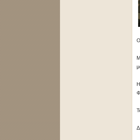
O
Μ
μ
Η
Φ
Τ
Δ