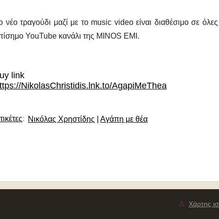
ο νέο τραγούδι μαζί με το
music video
είναι διαθέσιμο σε όλες
πίσημο
YouTube
κανάλι της
MINOS EMI.
uy link
ttps://NikolasChristidis.lnk.to/AgapiMeThea
τικέτες
:
Νικόλας Χρηστίδης
|
Αγάπη με θέα
Χάρτης ισ