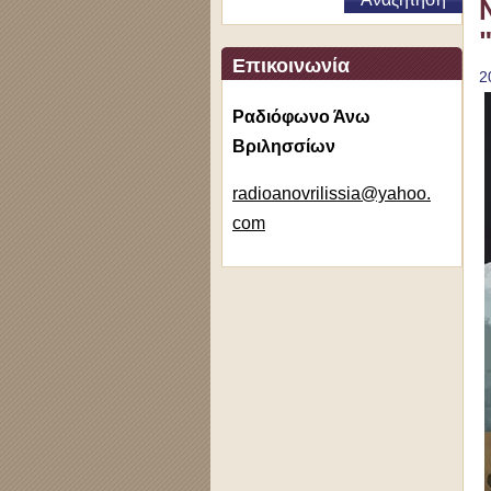
Επικοινωνία
2
Ραδιόφωνο Άνω
Βριλησσίων
radioano
vrilissi
a@yahoo.
com