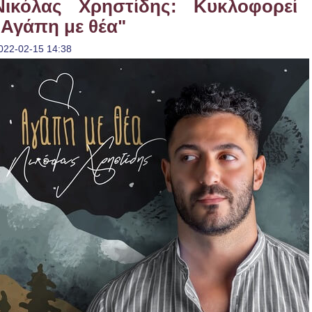
Νικόλας Χρηστίδης: Κυκλοφορεί
"Αγάπη με θέα"
022-02-15 14:38