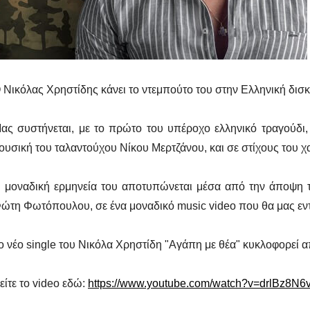
 Νικόλας Χρηστίδης κάνει το ντεμπούτο του στην Ελληνική δισκ
ας συστήνεται, με το πρώτο του υπέροχο ελληνικό τραγούδι, 
ουσική του ταλαντούχου Νίκου Μερτζάνου, και σε στίχους του χ
 μοναδική ερμηνεία του αποτυπώνεται μέσα από την άποψη τ
ώτη Φωτόπουλου, σε ένα μοναδικό
music video
που θα μας εν
ο νέο
single
του Νικόλα Χρηστίδη "Αγάπη με θέα" κυκλοφορεί απ
είτε το video εδώ:
https://www.youtube.com/watch?v=drlBz8N6v