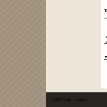
Τ
ε
b
h
Ε
© 2008 All rights reserved.