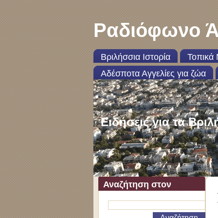
Ραδιόφωνο Ά
Βριλήσσια Ιστορία
Τοπικά 
Αδέσποτα Αγγελίες για ζώα
Ειδήσεις για τα Βριλ
Αναζήτηση στον
ιστότοπο