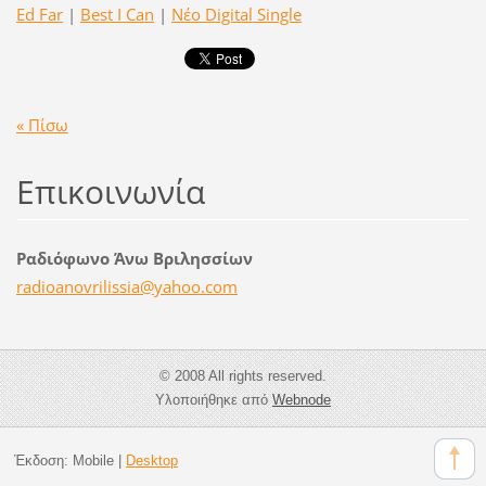
Ed Far
|
Best I Can
|
Νέο Digital Single
« Πίσω
Επικοινωνία
Ραδιόφωνο Άνω Βριλησσίων
radioano
vrilissi
a@yahoo.
com
© 2008 All rights reserved.
Υλοποιήθηκε από
Webnode
Έκδοση:
Mobile
|
Desktop