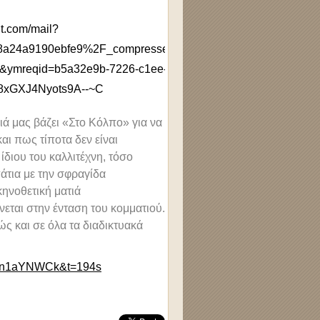
ιά μας βάζει «Στο Κόλπο» για να
αι πως τίποτα δεν είναι
ίδιου του καλλιτέχνη, τόσο
άτια με την σφραγίδα
κηνοθετική ματιά
εται στην ένταση του κομματιού.
ς και σε όλα τα διαδικτυακά
v3n1aYNWCk&t=194s