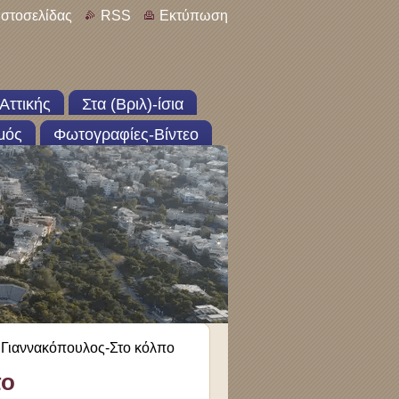
ιστοσελίδας
RSS
Εκτύπωση
Αττικής
Στα (Βριλ)-ίσια
μός
Φωτογραφίες-Βίντεο
 Γιαννακόπουλος-Στο κόλπο
πο