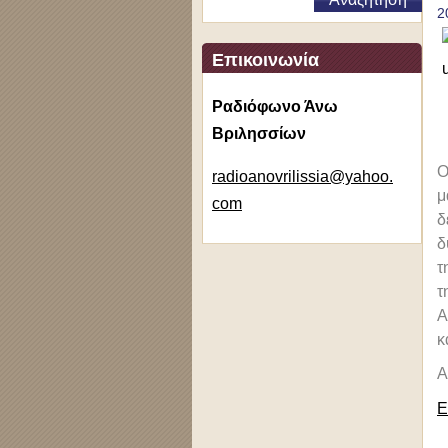
2
Επικοινωνία
Ραδιόφωνο Άνω
Βριλησσίων
Ο
radioano
vrilissi
a@yahoo.
μ
com
δ
δ
τ
τ
Α
κ
A
Ε