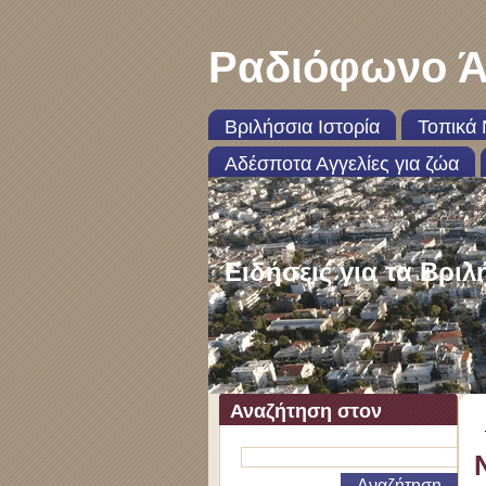
Ραδιόφωνο Ά
Βριλήσσια Ιστορία
Τοπικά 
Αδέσποτα Αγγελίες για ζώα
Ειδήσεις για τα Βριλ
Αναζήτηση στον
ιστότοπο