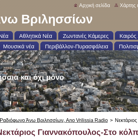
Αρχική σελίδα
Χάρτης 
νω Βριλησσίων
Νέα
Αθλητικά Νέα
Ζωντανές Κάμερες
Καιρός 
Μουσικά νέα
Περιβάλλον-Πυρασφάλεια
Πολιτισ
ήσσια και όχι μόνο
Ραδιόφωνο Άνω Βριλησσίων, Ano Vrilissia Radio
>
Νεκτάριος
Νεκτάριος Γιαννακόπουλος-Στο κόλ