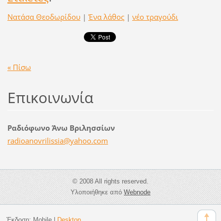
Νατάσα Θεοδωρίδου
|
Ένα λάθος
|
νέο τραγούδι
« Πίσω
Επικοινωνία
Ραδιόφωνο Άνω Βριλησσίων
radioano
vrilissi
a@yahoo.
com
© 2008 All rights reserved.
Υλοποιήθηκε από
Webnode
Έκδοση:
Mobile
|
Desktop