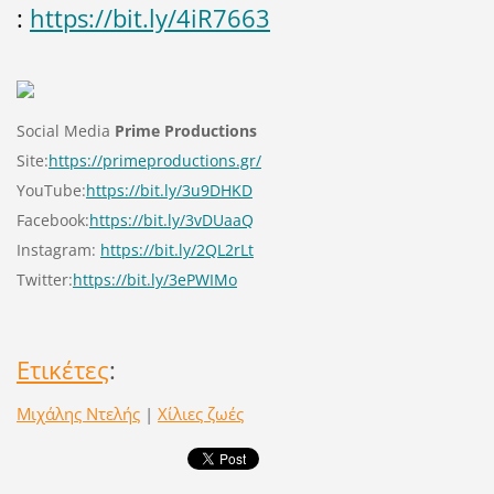
:
https://bit.ly/4iR7663
Social Media
Prime Productions
Site:
https://primeproductions.gr/
YouTube:
https://bit.ly/3u9DHKD
Facebook:
https://bit.ly/3vDUaaQ
Instagram:
https://bit.ly/2QL2rLt
Twitter:
https://bit.ly/3ePWIMo
Ετικέτες
:
Μιχάλης Ντελής
|
Χίλιες ζωές