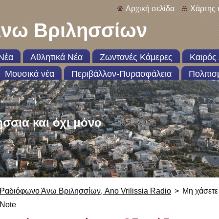
Αρχική σελίδα
Χάρτης 
νω Βριλησσίων
Νέα
Αθλητικά Νέα
Ζωντανές Κάμερες
Καιρός 
Μουσικά νέα
Περιβάλλον-Πυρασφάλεια
Πολιτισ
ήσσια και όχι μόνο
Ραδιόφωνο Άνω Βριλησσίων, Ano Vrilissia Radio
>
Μη χάσετε
Note