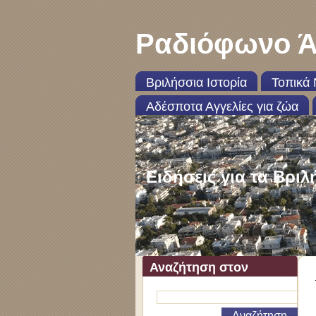
Ραδιόφωνο Ά
Βριλήσσια Ιστορία
Τοπικά 
Αδέσποτα Αγγελίες για ζώα
Ειδήσεις για τα Βριλ
Αναζήτηση στον
ιστότοπο