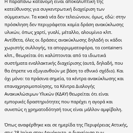
Η παραπάνω κατανομή είναι αποκαλυπτική της
κατεύθυνσης για συγκεντρωτική διαχείριση των
σύμμεικτων. Τα κακά νέα δεν τελειώνουν, όμως, εδώ: στην
πρόσκληση δεν περιγράφεται καμία δράση ανακύκλωσης
υλικών, όπως χαρτί, γυαλί, μέταλλο, αλουμίνιο κλπ.
Αντίθετα, όλες οι δράσεις ανακύκλωσης δηλαδή οι κάδοι
χωριστής συλλογής, τα απορριμματοφόρα, τα containers
κλπ., θεωρείται ότι καλύπτονται από τα ιδιωτικά
συστήματα εναλλακτικής διαχείρισης (αυτά, δηλαδή, που
θα έπρεπε να εξυγιανθούν με βάση το εθνικό σχέδιο). Και
όχι μόνο: τα πράσινα σημεία, τα κέντρα ανακύκλωσης και
επαναχρησιμοποίησης, τα Κέντρα Διαλογής
Ανακυκλώσιμων Υλικών (ΚΔΑΥ) θεωρείται ότι είναι
εμπορικές δραστηριότητες που παρέχει η αγορά και
συνεπώς η χρηματοδότησή τους είναι μάλλον αμφίβολη.
Όπως αναφέρθηκε και σε ημερίδα της Περιφέρειας Αττικής,
στις 28 Ιούνη στον Δημόκριτο, η διαχείριση των