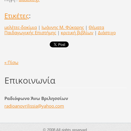
Ετικέτες
:
μελέτες-δοκίμια
|
Ιωάννης Μ. Φύκαρης
|
Θέματα
Παιδαγωγικής Επιστήμης
|
κριτική βιβλίων
|
Διάστιχο
« Πίσω
Επικοινωνία
Ραδιόφωνο Άνω Βριλησσίων
radioano
vrilissi
a@yahoo.
com
© 2008 All rights reserved.