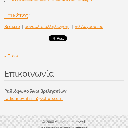
Ετικέτες
:
Βεάκειο
|
συναυλία αλληλεγγύης
|
30 Αυγούστου
« Πίσω
Επικοινωνία
Ραδιόφωνο Άνω Βριλησσίων
radioano
vrilissi
a@yahoo.
com
© 2008 All rights reserved.