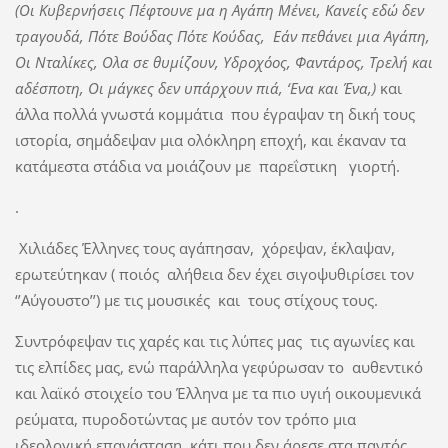
(Οι Κυβερνήσεις Πέφτουνε μα η Αγάπη Μένει, Κανείς εδώ δεν
τραγουδά, Πότε Βούδας Πότε Κούδας, Εάν πεθάνει μια Αγάπη,
Οι Νταλίκες, Ολα σε θυμίζουν, Υδροχόος, Φαντάρος, Τρελή και
αδέσποτη, Οι μάγκες δεν υπάρχουν πιά, ‘Ενα και Ένα,)
και
άλλα πολλά γνωστά κομμάτια που έγραψαν τη δική τους
ιστορία, σημάδεψαν μια ολόκληρη εποχή, και έκαναν τα
κατάμεστα στάδια να μοιάζουν με παρεΐστικη γιορτή.
.
Χιλιάδες Έλληνες τους αγάπησαν, χόρεψαν, έκλαψαν,
ερωτεύτηκαν ( ποιός αλήθεια δεν έχει σιγοψυθιρίσει τον
‘’Αύγουστο’’) με τις μουσικές και τους στίχους τους.
Συντρόφεψαν τις χαρές και τις λύπες μας τις αγωνίες και
τις ελπίδες μας, ενώ παράλληλα γεφύρωσαν το αυθεντικό
και λαϊκό στοιχείο του Έλληνα με τα πιο υγιή οικουμενικά
ρεύματα, πυροδοτώντας με αυτόν τον τρόπο μια
ιδεολογική επανάσταση, κάτι που δεν άρεσε στα παντός