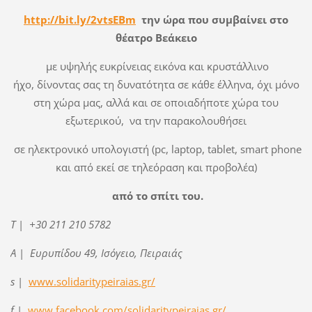
http
://
bit
.
ly
/2
vtsEBm
την
ώρα που συμ
βαίνει στο
θέατρο Βεάκειο
με υψηλής ευκρίνειας εικόνα και κρυστάλλινο
ήχο, δίνοντας σας τη δυνατότητα σε κάθε έλληνα, όχι μόνο
στη χώρα μας, αλλά και σε οποιαδήποτε χώρα του
εξωτερικού, να την παρακολουθήσει
σε ηλεκτρονικό υπολογιστή (pc, laptop, tablet, smart phone
και από εκεί σε τηλεόραση και προβολέα)
από το σπίτι του.
T
|
+30
211 210 5782
A
|
Ευρυπίδου 49, Ισόγειο, Πειραιάς
s
|
www.solidaritypeiraias.gr/
f
|
www.facebook.com/solidaritypeiraias.gr/