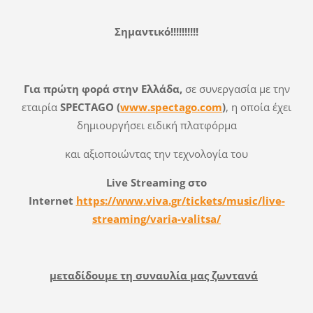
Σημαντικό!!!!!!!!!!
Για πρώτη φορά στην Ελλάδα,
σε συνεργασία με την
εταιρία
SPECTAGO
(
www
.
spectago
.
com
)
, η οποία έχει
δημιουργήσει ειδική πλατφόρμα
και αξιοποιώντας την τεχνολογία του
Live
Streaming
στο
Internet
https
://
www
.
viva
.
gr
/
tickets
/
music
/
live
-
streaming
/
varia
-
valitsa
/
μεταδίδουμε τη συναυλία μας ζωντανά