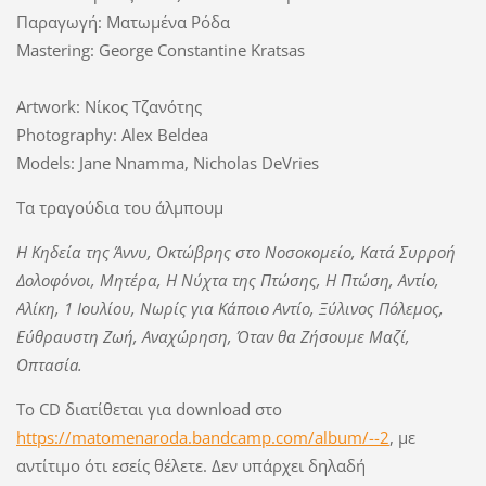
Παραγωγή: Ματωμένα Ρόδα
Mastering: George Constantine Kratsas
Artwork: Νίκος Τζανότης
Photography: Alex Beldea
Models: Jane Nnamma, Nicholas DeVries
Τα τραγούδια του άλμπουμ
Η Κηδεία της Άννυ, Οκτώβρης στο Νοσοκομείο, Κατά Συρροή
Δολοφόνοι, Μητέρα, Η Νύχτα της Πτώσης, Η Πτώση, Αντίο,
Αλίκη, 1 Ιουλίου, Νωρίς για Κάποιο Αντίο, Ξύλινος Πόλεμος,
Εύθραυστη Ζωή, Αναχώρηση, Όταν θα Ζήσουμε Μαζί,
Οπτασί
a.
Το CD διατίθεται για download στο
https://matomenaroda.bandcamp.com/album/--2
, με
αντίτιμο ότι εσείς θέλετε. Δεν υπάρχει δηλαδή