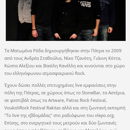
Τα Ματωμένα Ρόδα δημιουργήθηκαν στην Πάτρα το 2009
από τους Ανδρέα Σταθούλια, Νίκο Τζανότη, Γιάννη Κόττα,
Κώστα Αλεξίου και Βασίλη Κανέλλη και κινούνται στο χώρο
του ελληνόφωνου ατμοσφαιρικού Rock.
Έχουν δώσει πολλές επιτυχημένες live εμφανίσεις στην
πόλη της Πάτρας, σε χώρους όπως το StoneBar, τα Αστέρια,
σε φεστιβάλ όπως τα Artware, Patras Rock Festival,
VoukoliRock Festival Rakitas αλλά και στη ζωντανή εκπομπή
"Το live της εβδομάδας" στο ραδιόφωνο του vlepo.org.
Επίσης, στο ενεργητικό τους μετρούν και δύο ζωντανές