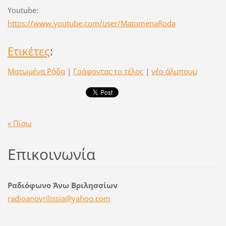
Youtube:
https://www.youtube.com/user/MatomenaRoda
Ετικέτες
:
Ματωμένα Ρόδα
|
Γράφοντας το τέλος
|
νέο άλμπουμ
« Πίσω
Επικοινωνία
Ραδιόφωνο Άνω Βριλησσίων
radioano
vrilissi
a@yahoo.
com