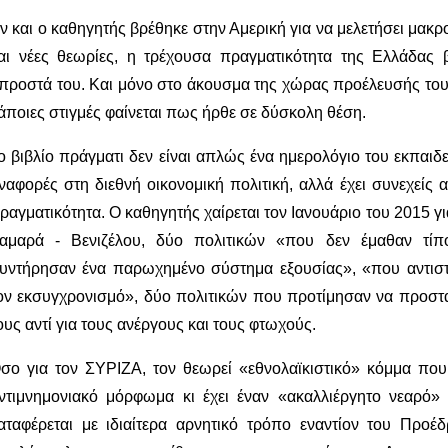
ν και ο καθηγητής βρέθηκε στην Αμερική για να μελετήσει μακρ
αι νέες θεωρίες, η τρέχουσα πραγματικότητα της Ελλάδας
προστά του. Και μόνο στο άκουσμα της χώρας προέλευσής το
άποιες στιγμές φαίνεται πως ήρθε σε δύσκολη θέση.
ο βιβλίο πράγματι δεν είναι απλώς ένα ημερολόγιο του εκπαιδε
ναφορές στη διεθνή οικονομική πολιτική, αλλά έχει συνεχείς 
ραγματικότητα. Ο καθηγητής χαίρεται τον Ιανουάριο του 2015 
αμαρά - Βενιζέλου, δύο πολιτικών «που δεν έμαθαν τίπ
υντήρησαν ένα παρωχημένο σύστημα εξουσίας», «που αντιστά
ον εκσυγχρονισμό», δύο πολιτικών που προτίμησαν να προστατ
ους αντί για τους ανέργους και τους φτωχούς.
σο για τον ΣΥΡΙΖΑ, τον θεωρεί «εθνολαϊκιστικό» κόμμα που
ντιμνημονιακό μόρφωμα κι έχει έναν «ακαλλιέργητο νεαρό
αταφέρεται με ιδιαίτερα αρνητικό τρόπο εναντίον του Προ