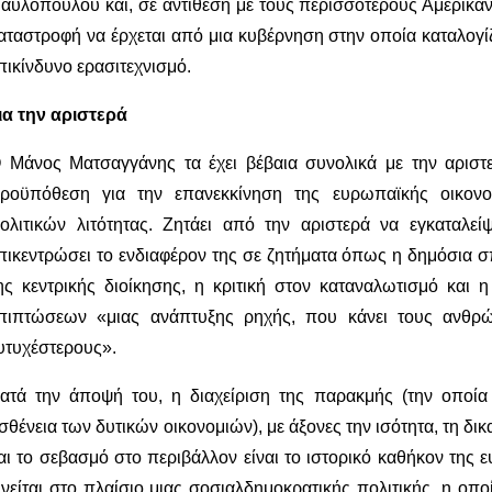
αυλόπουλου και, σε αντίθεση με τους περισσότερους Αμερικαν
αταστροφή να έρχεται από μια κυβέρνηση στην οποία καταλογί
πικίνδυνο ερασιτεχνισμό.
ια την αριστερά
 Μάνος Ματσαγγάνης τα έχει βέβαια συνολικά με την αριστε
ροϋπόθεση για την επανεκκίνηση της ευρωπαϊκής οικονο
ολιτικών λιτότητας. Ζητάει από την αριστερά να εγκαταλεί
πικεντρώσει το ενδιαφέρον της σε ζητήματα όπως η δημόσια σ
ης κεντρικής διοίκησης, η κριτική στον καταναλωτισμό και 
πιπτώσεων «μιας ανάπτυξης ρηχής, που κάνει τους ανθρ
υτυχέστερους».
ατά την άποψή του, η διαχείριση της παρακμής (την οποία
σθένεια των δυτικών οικονομιών), με άξονες την ισότητα, τη δ
αι το σεβασμό στο περιβάλλον είναι το ιστορικό καθήκον της 
ινείται στο πλαίσιο μιας σοσιαλδημοκρατικής πολιτικής, η οπο