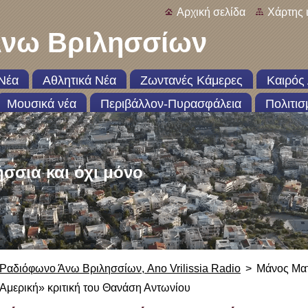
Αρχική σελίδα
Χάρτης 
νω Βριλησσίων
Νέα
Αθλητικά Νέα
Ζωντανές Κάμερες
Καιρός 
Μουσικά νέα
Περιβάλλον-Πυρασφάλεια
Πολιτισ
ήσσια και όχι μόνο
Ραδιόφωνο Άνω Βριλησσίων, Ano Vrilissia Radio
>
Μάνος Ματ
Αμερική» κριτική του Θανάση Αντωνίου