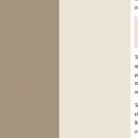
σ
Τ
α
μ
π
ο
Τ
ε
δ
υ