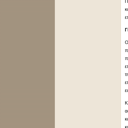
Π
κ
ε
Γ
Ο
π
π
ε
τ
ε
ε
Κ
α
κ
κ