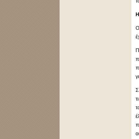
τ
Η
Ο
έ
Π
π
π
γ
Σ
τ
τ
έ
π
ο