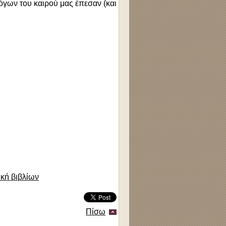
όγων του καιρού μας έπεσαν (και
ική βιβλίων
Πίσω