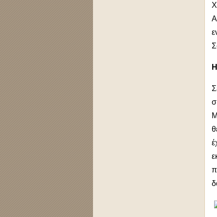
Χ
Α
ε
Σ
Η
Σ
σ
Μ
θ
έ
ε
π
δ