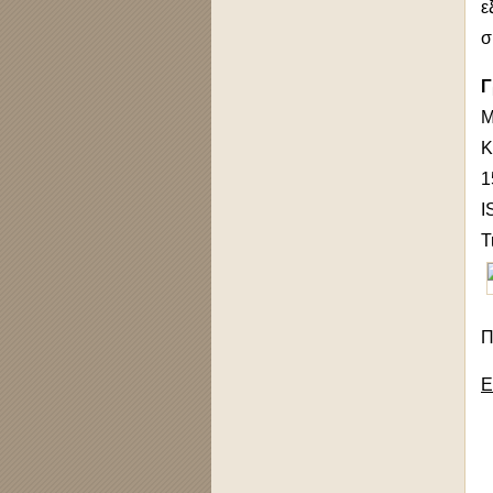
ε
σ
Γ
Μ
Κ
1
I
Τ
Π
Ε