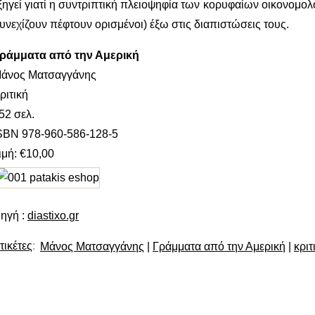
ξηγεί γιατί η συντριπτική πλειοψηφία των κορυφαίων οικονομολ
υνεχίζουν πέφτουν ορισμένοι) έξω στις διαπιστώσεις τους.
ράμματα από την Αμερική
άνος Ματσαγγάνης
ριτική
52 σελ.
SBN 978-960-586-128-5
ιμή: €10,00
ηγή :
diastixo.gr
τικέτες
:
Μάνος Ματσαγγάνης
|
Γράμματα από την Αμερική
|
κριτ