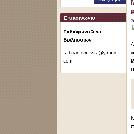
Επικοινωνία
2
Ραδιόφωνο Άνω
Βριλησσίων
Α
radioano
vrilissi
a@yahoo.
κ
com
Ι
Π
Κ
π