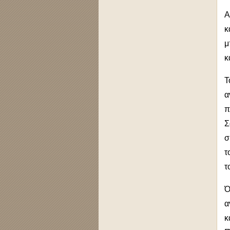
Α
κ
μ
κ
Τ
α
π
Σ
σ
τ
τ
Ό
α
κ