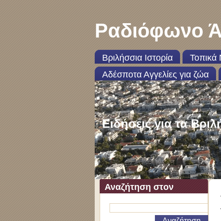
Ραδιόφωνο Ά
Βριλήσσια Ιστορία
Τοπικά 
Αδέσποτα Αγγελίες για ζώα
Ειδήσεις για τα Βριλ
Αναζήτηση στον
ιστότοπο