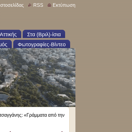
ιστοσελίδας
RSS
Εκτύπωση
Αττικής
Στα (Βριλ)-ίσια
μός
Φωτογραφίες-Βίντεο
σαγγάνης: «Γράμματα από την