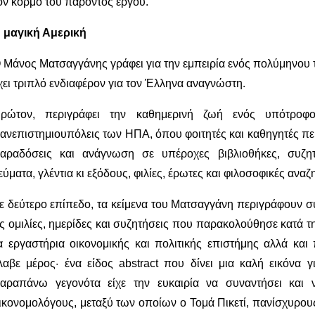
ον κορμό του παρόντος έργου.
 μαγική Αμερική
 Μάνος Ματσαγγάνης γράφει για την εμπειρία ενός πολύμηνου τα
χει τριπλό ενδιαφέρον για τον Έλληνα αναγνώστη.
ρώτον, περιγράφει την καθημερινή ζωή ενός υπότροφο
ανεπιστημιουπόλεις των ΗΠΑ, όπου φοιτητές και καθηγητές πε
αραδόσεις και ανάγνωση σε υπέροχες βιβλιοθήκες, συζητή
εύματα, γλέντια κι εξόδους, φιλίες, έρωτες και φιλοσοφικές αναζ
ε δεύτερο επίπεδο, τα κείμενα του Ματσαγγάνη περιγράφουν σ
ις ομιλίες, ημερίδες και συζητήσεις που παρακολούθησε κατά τ
α εργαστήρια οικονομικής και πολιτικής επιστήμης αλλά και
λαβε μέρος· ένα είδος abstract που δίνει μια καλή εικόνα γ
αραπάνω γεγονότα είχε την ευκαιρία να συναντήσει και 
ικονομολόγους, μεταξύ των οποίων ο Τομά Πικετί, πανίσχυρο