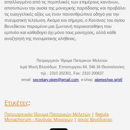
απαλλαγμένο από τις περιπλοκές των επιμέρους κανόνων,
αποτυπώνει την ουσία της μοναχικής παράδοσης και προβάλει
τις ευαγγελικές αξίες ως έναν πανανθρώπινο οδηγό για την
πνευματική τελείωση. Ακόμα και σήμερα, ο
Κανόνας
του αγίου
Βενεδίκτου παραμένει μια ζωντανή παρακαταθήκη που
εμπνέει και καθοδηγεί όχι μόνο τους μοναχούς, αλλά κάθε
αναζητητή της πνευματικής αλήθειας.
Πατριαρχικόν Ίδρυμα Πατερικών Μελετών
Ιερά Μονή Βλατάδων, Επταπυργίου 64, 546 34 Θεσσαλονίκη
τηλ
.: 2310 202301, Fax: 2310 200637
email:
secretary.pipm@gmail.com
, e-shop:
pipmeshop.gr/el/
Ετικέτες
:
Πατριαρχικόν Ίδρυμα Πατερικών Μελετών
|
Regula
Monachorum - Κανόνας Μοναχών
|
όσιος Βενέδικτος