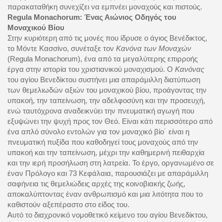
παρακαταθήκη συνεχίζει να εμπνέει μοναχούς και πιστούς.
Regula Monachorum: Ένας Αιώνιος Οδηγός του
Μοναχικού Βίου
Στην κυριότερη από τις μονές που ίδρυσε ο άγιος Βενέδικτος,
το Μόντε Κασσίνο, συνέταξε τον
Κανόνα των Μοναχών
(Regula Monachorum), ένα από τα μεγαλύτερης επιρροής
έργα στην ιστορία του χριστιανικού μοναχισμού. Ο
Κανόνας
του αγίου Βενεδίκτου συστήνει μια απαράμιλλη διατύπωση
των θεμελιωδών αξιών του μοναχικού βίου, προάγοντας την
υπακοή, την ταπείνωση, την αδελφοσύνη και την προσευχή,
ενώ ταυτόχρονα αναδεικνύει την πνευματική αγωγή που
εξυψώνει την ψυχή προς τον Θεό. Είναι κάτι περισσότερο από
ένα απλό σύνολο εντολών για τον μοναχικό βίο˙ είναι η
πνευματική πυξίδα που καθοδηγεί τους μοναχούς από την
υπακοή και την ταπείνωση, μέχρι την καθημερινή πειθαρχία
και την ιερή προσήλωση στη λατρεία. Το έργο, οργανωμένο σε
έναν Πρόλογο και 73 Κεφάλαια, παρουσιάζει με απαράμιλλη
σαφήνεια τις θεμελιώδεις αρχές της κοινοβιακής ζωής,
αποκαλύπτοντας έναν ανθρωπισμό και μια λιτότητα που το
καθιστούν αξεπέραστο στο είδος του.
Αυτό το διαχρονικό νομοθετικό κείμενο του αγίου Βενεδίκτου,