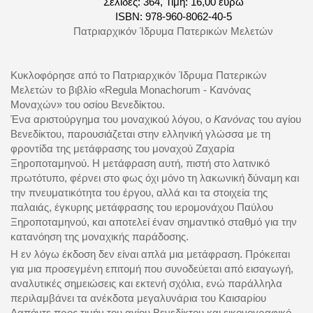
Σελίδες: 364, Τιμή: 16,00 ευρώ
ISBN:
978-960-8062-40-5
Πατριαρχικόν
Ίδρυμα Πατερικών Μελετών
Κυκλοφόρησε από το Πατριαρχικόν Ίδρυμα Πατερικών
Μελετών το βιβλίο «
Regula Monachorum - Κανόνας
Μοναχών» του οσίου Βενεδίκτου.
Ένα αριστούργημα του μοναχικού λόγου, ο
Κανόνας
του αγίου
Βενεδίκτου, παρουσιάζεται στην ελληνική γλώσσα με τη
φροντίδα της μετάφρασης του μοναχού Ζαχαρία
Ξηροποταμηνού. Η μετάφραση αυτή, πιστή στο λατινικό
πρωτότυπο, φέρνει στο φως όχι μόνο τη λακωνική δύναμη και
την πνευματικότητα του έργου, αλλά και τα στοιχεία της
παλαιάς, έγκυρης μετάφρασης του ιερομονάχου Παύλου
Ξηροποταμηνού, και αποτελεί έναν σημαντικό σταθμό για την
κατανόηση της μοναχικής παράδοσης.
Η εν λόγω έκδοση δεν είναι απλά μια μετάφραση. Πρόκειται
για μια προσεγμένη επιτομή που συνοδεύεται από εισαγωγή,
αναλυτικές σημειώσεις και εκτενή σχόλια, ενώ παράλληλα
περιλαμβάνει τα ανέκδοτα μεγαλυνάρια του Καισαρίου
Δαπόντε προς τιμήν του αγίου Βενεδίκτου και εικονογραφικό