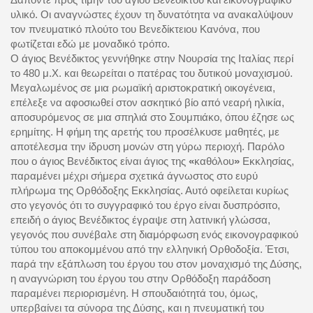
υλικό. Οι αναγνώστες έχουν τη δυνατότητα να ανακαλύψουν
τον πνευματικό πλούτο του Βενεδίκτειου Κανόνα, που
φωτίζεται εδώ με μοναδικό τρόπο.
Ο άγιος Βενέδικτος γεννήθηκε στην Νουρσία της Ιταλίας περί
το 480 μ.Χ. και θεωρείται ο πατέρας του δυτικού μοναχισμού.
Μεγαλωμένος σε μια ρωμαϊκή αριστοκρατική οικογένεια,
επέλεξε να αφοσιωθεί στον ασκητικό βίο από νεαρή ηλικία,
αποσυρόμενος σε μια σπηλιά στο Σουμπιάκο, όπου έζησε ως
ερημίτης. Η φήμη της αρετής του προσέλκυσε μαθητές, με
αποτέλεσμα την ίδρυση μονών στη γύρω περιοχή. Παρόλο
που ο άγιος Βενέδικτος είναι άγιος της
«
καθόλου
»
Εκκλησίας,
παραμένει μέχρι σήμερα σχετικά άγνωστος στο ευρύ
πλήρωμα της Ορθόδοξης Εκκλησίας. Αυτό οφείλεται κυρίως
στο γεγονός ότι το συγγραφικό του έργο είναι δυσπρόσιτο,
επειδή ο άγιος Βενέδικτος έγραψε στη λατινική γλώσσα,
γεγονός που συνέβαλε στη διαμόρφωση ενός εικονογραφικού
τύπου του αποκομμένου από την ελληνική Ορθοδοξία. Έτσι,
παρά την εξάπλωση του έργου του στον μοναχισμό της Δύσης,
η αναγνώριση του έργου του στην Ορθόδοξη παράδοση
παραμένει περιορισμένη. Η σπουδαιότητά του, όμως,
υπερβαίνει τα σύνορα της Δύσης, και η πνευματική του