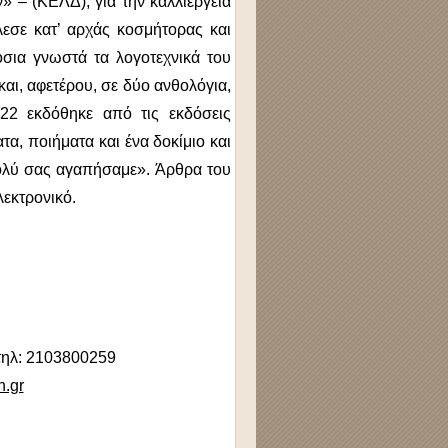
 – (ΚΕΛΔ), για την καλλιέργεια
λεσε κατ’ αρχάς κοσμήτορας και
σια γνωστά τα λογοτεχνικά του
αι, αφετέρου, σε δύο ανθολόγια,
22 εκδόθηκε από τις εκδόσεις
τα, ποιήματα και ένα δοκίμιο και
Πολύ σας αγαπήσαμε». Άρθρα του
λεκτρονικό.
τηλ: 2103800259
n.gr