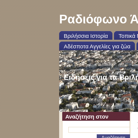
Ραδιόφωνο Ά
Βριλήσσια Ιστορία
Τοπικά 
Αδέσποτα Αγγελίες για ζώα
Ειδήσεις για τα Βριλ
Αναζήτηση στον
ιστότοπο