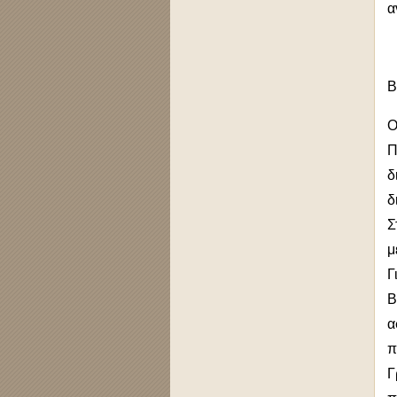
α
Β
Ο
Π
δ
δ
Σ
μ
Γ
Β
α
π
Γ