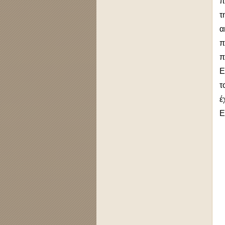
π
τ
α
π
π
Ε
τ
έ
Ε