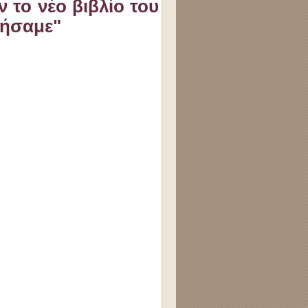
 το νέο βιβλίο του
πήσαμε"