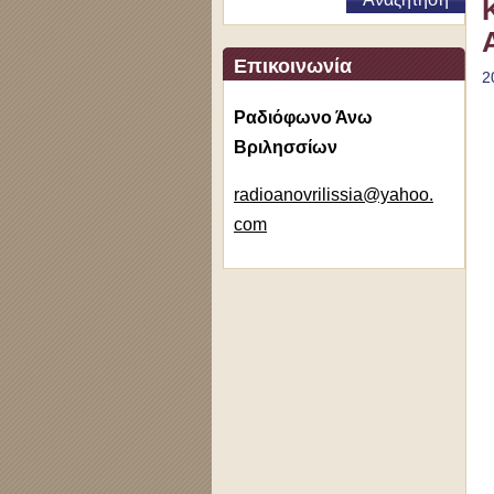
Επικοινωνία
2
Ραδιόφωνο Άνω
Βριλησσίων
radioano
vrilissi
a@yahoo.
com