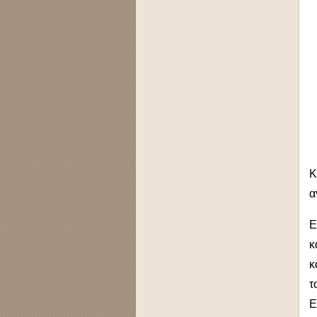
Κ
α
Ε
κ
κ
τ
Ε