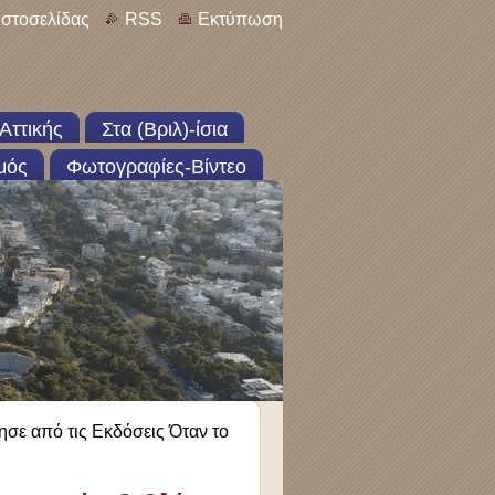
ιστοσελίδας
RSS
Εκτύπωση
Αττικής
Στα (Βριλ)-ίσια
μός
Φωτογραφίες-Βίντεο
σε από τις Εκδόσεις Όταν το