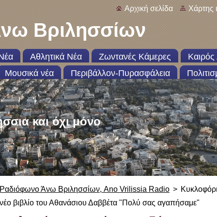
Αρχική σελίδα
Χάρτης 
νω Βριλησσίων
Νέα
Αθλητικά Νέα
Ζωντανές Κάμερες
Καιρός 
Μουσικά νέα
Περιβάλλον-Πυρασφάλεια
Πολιτισ
ήσσια και όχι μόνο
Ραδιόφωνο Άνω Βριλησσίων, Ano Vrilissia Radio
>
Κυκλοφόρη
νέο βιβλίο του Αθανάσιου Δαββέτα "Πολύ σας αγαπήσαμε"