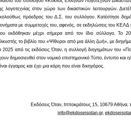
λαίσιο του συλλόγου «Κύκλος Ελλήνων Λογοτεχνών Δικαστών»
ης λογοτεχνίας στον χώρο των δικαστικών λειτουργών. Διετέ
κολούθως πρόεδρος του Δ.Σ. του συλλόγου. Κατέστησε δημό
ονήματα με συμμετοχές του, αφενός, σε εκδηλώσεις του ΚΕΛΔ κ
ου εκδόθηκαν μέχρι σήμερα από τον ίδιο σύλλογο. Το 20
λκυστής το βιβλίο του «Ψίθυροι από μια άλλη ζωή», με διηγήμα
ο 2025 από τις εκδόσεις Όταν, η συλλογή διηγημάτων του «
χουν δημοσιευθεί στον νομικό επιστημονικό Τύπο, έντυπο και η
ίναι έγγαμος και έχει μια κόρη που είναι δικηγόρος.
Εκδόσεις Όταν, Ιπποκράτους 15, 10679 Αθήνα, 
info@ekdoseisotan.gr
,
ekdoseisota