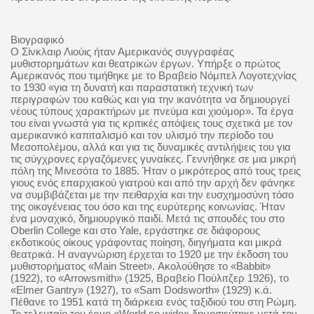
Βιογραφικό
Ο Σίνκλαιρ Λιούις ήταν Αμερικανός συγγραφέας
μυθιστορημάτων και θεατρικών έργων. Υπήρξε ο πρώτος
Αμερικανός που τιμήθηκε με το Βραβείο Νόμπελ Λογοτεχνίας
το 1930 «για τη δυνατή και παραστατική τεχνική των
περιγραφών του καθώς και για την ικανότητα να δημιουργεί
νέους τύπους χαρακτήρων με πνεύμα και χιούμορ». Τα έργα
του είναι γνωστά για τις κριτικές απόψεις τους σχετικά με τον
αμερικανικό καπιταλισμό και τον υλισμό την περίοδο του
Μεσοπολέμου, αλλά και για τις δυναμικές αντιλήψεις του για
τις σύγχρονες εργαζόμενες γυναίκες.
Γεννήθηκε σε μια μικρή
πόλη της Μινεσότα το 1885. Ήταν ο μικρότερος από τους τρεις
γιους ενός επαρχιακού γιατρού και από την αρχή δεν φάνηκε
να συμβιβάζεται με την πειθαρχία και την ευσχημοσύνη τόσο
της οικογένειας του όσο και της ευρύτερης κοινωνίας. Ήταν
ένα μοναχικό, δημιουργικό παιδί. Μετά τις σπουδές του στο
Oberlin College και στο Yale, εργάστηκε σε διάφορους
εκδοτικούς οίκους γράφοντας ποίηση, διηγήματα και μικρά
θεατρικά. Η αναγνώριση έρχεται το 1920 με την έκδοση του
μυθιστορήματος «Main Street». Ακολούθησε το «Babbit»
(1922), το «
Arrowsmith
» (1925, Βραβείο Πούλιτζερ 1926), το
«
Elmer
Gantry
» (1927), το «
Sam
Dodsworth
» (1929) κ.ά.
Πέθανε το 1951 κατά τη διάρκεια ενός ταξιδιού του στη Ρώμη.
Το τελευταίο του έργο «
World
so
wide
» δημοσιεύτηκε μετά τον