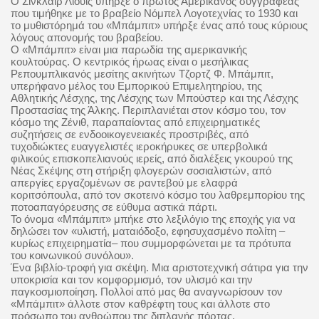
Ο Σίνκλαιρ Λιούις υπήρξε ο πρώτος Αμερικανός συγγραφέας
που τιμήθηκε με το βραβείο Νόμπελ Λογοτεχνίας το 1930 και
το μυθιστόρημά του «Μπάμπιτ» υπήρξε ένας από τους κύριους
λόγους απονομής του βραβείου.
Ο «Μπάμπιτ» είναι μια παρωδία της αμερικανικής
κουλτούρας.
O
κεντρικός ήρωας είναι ο μεσήλικας
Ρεπουμπλικανός μεσίτης ακινήτων Τζορτζ Φ. Μπάμπιτ,
υπερήφανο μέλος του Εμπορικού Επιμελητηρίου, της
Αθλητικής Λέσχης, της Λέσχης των Μπούστερ και της Λέσχης
Προστασίας της Άλκης. Περιπλανιέται στον κόσμο του, τον
κόσμο της Ζένιθ, παραπαίοντας από επιχειρηματικές
συζητήσεις σε ενδοοικογενειακές προστριβές, από
τυχοδιώκτες ευαγγελιστές ιεροκήρυκες σε υπερβολικά
φιλικούς επισκοπελιανούς ιερείς, από διαλέξεις γκουρού της
Νέας Σκέψης στη στήριξη φλογερών σοσιαλιστών, από
απεργίες εργαζομένων σε ραντεβού με ελαφρά
κοριτσόπουλα, από τον σκοτεινό κόσμο του λαθρεμπορίου της
ποτοαπαγόρευσης σε εύθυμα αστικά πάρτι.
Το όνομα «Μπάμπιτ» μπήκε στο λεξιλόγιο της εποχής για να
δηλώσει τον «υλιστή, ματαιόδοξο, εφησυχασμένο πολίτη –
κυρίως επιχειρηματία– που συμμορφώνεται με τα πρότυπα
του κοινωνικού συνόλου».
Ένα βιβλίο-τροφή για σκέψη. Μια αριστοτεχνική σάτιρα για την
υποκρισία και τον κομφορμισμό, τον υλισμό και την
παγκοσμιοποίηση. Πολλοί από μας θα αναγνωρίσουν τον
«Μπάμπιτ» άλλοτε στον καθρέφτη τους και άλλοτε στο
πρόσωπο του ανθρώπου της διπλανής πόρτας.