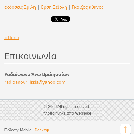
εκδόσεις Σμίλη
|
Έρση Σεϊρλή
|
Γκρίζος κύκνος
« Πίσω
Επικοινωνία
Ραδιόφωνο Άνω Βριλησσίων
radioano
vrilissi
a@yahoo.
com
© 2008 All rights reserved.
Υλοποιήθηκε από
Webnode
Έκδοση:
Mobile
|
Desktop