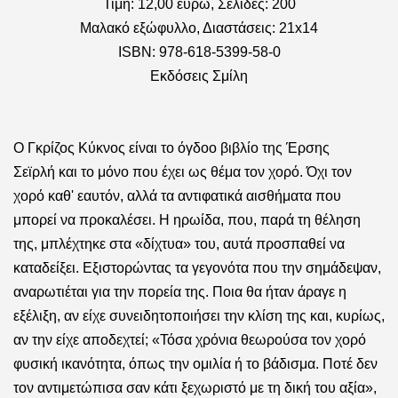
Τιμή: 12,00 ευρώ, Σελίδες: 200
Μαλακό εξώφυλλο, Διαστάσεις: 21x14
ISBN: 978-618-5399-58-0
Εκδόσεις Σμίλη
Ο Γκρίζος Κύκνος είναι το όγδοο βιβλίο της
Έρσης
Σεϊρλή
και το μόνο που έχει ως θέμα τον χορό. Όχι τον
χορό καθ' εαυτόν, αλλά τα αντιφατικά αισθήματα που
μπορεί να προκαλέσει. Η ηρωίδα, που, παρά τη θέληση
της, μπλέχτηκε στα «δίχτυα» του, αυτά προσπαθεί να
καταδείξει. Εξιστορώντας τα γεγονότα που την σημάδεψαν,
αναρωτιέται για την πορεία της. Ποια θα ήταν άραγε η
εξέλιξη, αν είχε συνειδητοποιήσει την κλίση της και, κυρίως,
αν την είχε αποδεχτεί; «Τόσα χρόνια θεωρούσα τον χορό
φυσική ικανότητα, όπως την ομιλία ή το βάδισμα. Ποτέ δεν
τον αντιμετώπισα σαν κάτι ξεχωριστό με τη δική του αξία»,