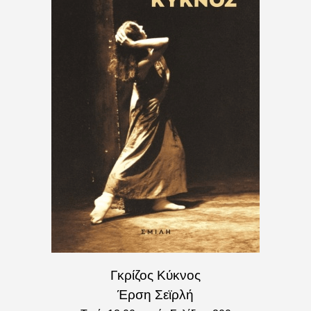
Γκρίζος Κύκνος
Έρση Σεϊρλή