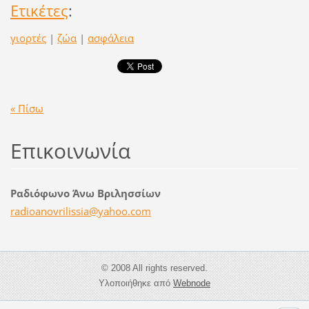
Ετικέτες
:
γιορτές
|
ζώα
|
ασφάλεια
« Πίσω
Επικοινωνία
Ραδιόφωνο Άνω Βριλησσίων
radioano
vrilissi
a@yahoo.
com
© 2008 All rights reserved.
Υλοποιήθηκε από
Webnode