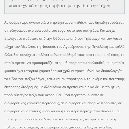
λογοτεχνικό άκρως συμβατό με την ίδια την Τέχνη.
Ας δούμε τώρα αναλυτικά τι περιέχεται στην
Ιθάκη
, πώς δηλαδή εργάζεται
ο πεζογράφος στο τελευταίο του έργο, αυτό που συζητάμε. Καταρχάς
διαλέγει τα πρόσωπα από την Οδύσσεια, από τον Τηλέμαχο και τον Λαέρτη
μέχρι τον Μενέλαο, τη Ναυσικά, τον Αγαμέμνονα, την Πηνελόπη και πολλά
άλλα. Στη συνέχεια επιλέγεται ένα παράθεμά τους από το ομηρικό έπος, το
οποίο πρέπει να προσομοιάζει στη μυθιστορία που ακολουθεί, και η οποία
φυσικά έχει ιστορικό χαρακτήρα και χρώμα προκειμένου να δικαιολογηθεί
το είδος του πεζού λόγου, έστω και αν παρατηρούνται ακόμη και ποιητικής
έκφρασης διαδρομές, με άλλα λόγια να πρέπει κανείς να δει με ποιητική
προδιάθεση το πεζό που ακολουθεί. Έτσι περιπλανιόμαστε σε
διαφορετικές χρονικές περιόδους, σε διαφορετικά ιστορικά πρόσωπα, σε
διαφορετικούς τόπους –όσο και αν η ευρύτερη περιοχή του Βόλου είναι
πανταχού παρούσα–, σε διαφορετικές ιδεολογίες, ιστορικά ρεύματα ή
πολιτισμικά στοιχεία, σε διαφορετικούς χώρους, τέλος, σε εντελώς