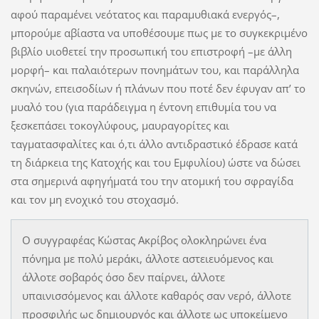
αφού παραμένει νεότατος και παραμυθιακά ενεργός–,
μπορούμε αβίαστα να υποθέσουμε πως με το συγκεκριμένο
βιβλίο υιοθετεί την προσωπική του επιστροφή –με άλλη
μορφή– και παλαιότερων πονημάτων του, και παράλληλα
σκηνών, επεισοδίων ή πλάνων που ποτέ δεν έφυγαν απ’ το
μυαλό του (για παράδειγμα η έντονη επιθυμία του να
ξεσκεπάσει τοκογλύφους, μαυραγορίτες και
ταγματασφαλίτες και ό,τι άλλο αντιδραστικό έδρασε κατά
τη διάρκεια της Κατοχής και του Εμφυλίου) ώστε να δώσει
στα σημερινά αφηγήματά του την ατομική του σφραγίδα
και τον μη ενοχικό του στοχασμό.
Ο συγγραφέας Κώστας Ακρίβος ολοκληρώνει ένα
πόνημα με πολύ μεράκι, άλλοτε αστειευόμενος και
άλλοτε σοβαρός όσο δεν παίρνει, άλλοτε
υπαινισσόμενος και άλλοτε καθαρός σαν νερό, άλλοτε
προσφιλής ως δημιουργός και άλλοτε ως υποκείμενο