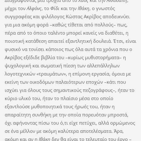
Διαγράφοντας μια τροχιά από το
Χάος
και την
Αλλοδαπή
,
μέχρι τον
Αλφόνς
, το
Φίδι
και την
Ιθάκη
, ο γνωστός
συγγραφέας και φιλόλογος Κώστας Ακρίβος αποδεικνύει
για μια ακόμη φορά –καθώς τίθεται από πολλούς– πως,
πέρα από το όποιο ταλέντο μπορεί κανείς να διαθέτει, η
ποιοτική κατάθεση απαιτεί εξαντλητική δουλειά. Έτσι, είναι
φυσικό να τονίσει κάποιος πως όλα αυτά τα χρόνια που ο
Ακρίβος εξέδιδε βιβλία του –κυρίως μυθιστορήματα– η
ψυχολογική και σωματική πίεση των αλλεπάλληλων
λογοτεχνικών «τραυμάτων», η επίμονη εργασία, όμοια με
εκείνη των οικοδόμων παλαιότερων εποχών –κάτι που
ισχύει για όλους τους σημαντικούς πεζογράφους–, ήταν το
κύριο υλικό του, ήταν το πλαίσιο μέσα στο οποίο
εξαντλούσε μυθοποιητικά τους ήρωές του, ήταν η
απαραίτητη συνθήκη με την οποία πορευόταν μπροστά,
όχι αφήνοντας πίσω του ό,τι είχε πετύχει, αλλά ορμώμενος
σε ένα μέλλον με ακόμη καλύτερα αποτελέσματα. Άρα,
ακόμη και αν η
Ιθάκη
δεν θα είναι το τελευταίο του έργο –