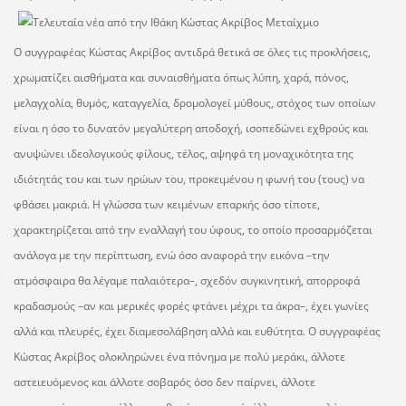
Ο συγγραφέας Κώστας Ακρίβος αντιδρά θετικά σε όλες τις προκλήσεις,
χρωματίζει αισθήματα και συναισθήματα όπως λύπη, χαρά, πόνος,
μελαγχολία, θυμός, καταγγελία, δρομολογεί μύθους, στόχος των οποίων
είναι η όσο το δυνατόν μεγαλύτερη αποδοχή, ισοπεδώνει εχθρούς και
ανυψώνει ιδεολογικούς φίλους, τέλος, αψηφά τη μοναχικότητα της
ιδιότητάς του και των ηρώων του, προκειμένου η φωνή του (τους) να
φθάσει μακριά. Η γλώσσα των κειμένων επαρκής όσο τίποτε,
χαρακτηρίζεται από την εναλλαγή του ύφους, το οποίο προσαρμόζεται
ανάλογα με την περίπτωση, ενώ όσο αναφορά την εικόνα –την
ατμόσφαιρα θα λέγαμε παλαιότερα–, σχεδόν συγκινητική, απορροφά
κραδασμούς –αν και μερικές φορές φτάνει μέχρι τα άκρα–, έχει γωνίες
αλλά και πλευρές, έχει διαμεσολάβηση αλλά και ευθύτητα. Ο συγγραφέας
Κώστας Ακρίβος ολοκληρώνει ένα πόνημα με πολύ μεράκι, άλλοτε
αστειευόμενος και άλλοτε σοβαρός όσο δεν παίρνει, άλλοτε