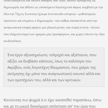
υπαινισσόμενος και άλλοτε καθαρός σαν νερό, άλλοτε προσφιλής ως
δημιουργός και άλλοτε ως υποκείμενο λογοτεχνικό άκρως συμβατό με την
ίδια την Τέχνη. Συνεπώς έχουμε ένα σύνολο ιστοριών –μυθιστοριών
προτείνει και επιμένει ο δημιουργός– που καθώς κατακτιέται από την
αναγνωστική επαφή αφήνει μια γλυκιά γεύση –και πικρή ενίοτε– τέτοια
που ελάχιστα έργα των ημερών μας προσφέρουν, και χωρίς πάντα την ίδια
ανιδιοτέλεια.
Ένα έργο αξιοσημείωτο, τολμηρό και αξιέπαινο, που
αξίζει να διαβάσει κάποιος, ίσως το καλύτερο του
Ακρίβου, ενός λογοτέχνη θαυμαστού, που χαίρει της
εκτίμησης όχι μόνο του αναγνωστικού κοινού αλλά και
των ομοτέχνών του, αλλά και των κριτικών.
Κοιτώντας πιο ψυχρά ό,τι έχει κατατεθεί παραπάνω, έστω
και με τη μικρή δεκαήμερη απόσταση απ’ την ώρα που