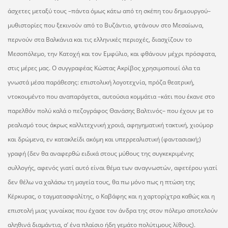
άσχετες μεταξύ τους –πάντα όμως κάτω από τη σκέπη του δημιουργού–
μυθιστορίες που ξεκινούν από το Βυζάντιο, φτάνουν στο Μεσαίωνα,
περνούν στα Βαλκάνια και τις ελληνικές περιοχές, διασχίζουν το
Μεσοπόλεμο, την Κατοχή και τον Εμφύλιο, και φθάνουν μέχρι πρόσφατα,
στις μέρες μας. Ο συγγραφέας Κώστας Ακρίβος χρησιμοποιεί όλα τα
γνωστά μέσα παράθεσης: επιστολική λογοτεχνία, πρόζα θεατρική,
ντοκουμέντο που αναπαράγεται, αυτούσια κομμάτια –κάτι που έκανε στο
παρελθόν πολύ καλά ο πεζογράφος Θανάσης Βαλτινός– που έχουν με το
ρεαλισμό τους άκρως καλλιτεχνική χροιά, αφηγηματική τακτική, χιούμορ
και δρώμενα, εν κατακλείδι ακόμη και υπερρεαλιστική (φαντασιακή;)
γραφή (δεν θα αναφερθώ ειδικά στους μύθους της συγκεκριμένης
συλλογής, αφενός γιατί αυτό είναι θέμα των αναγνωστών, αφετέρου γιατί
δεν θέλω να χαλάσω τη μαγεία τους, θα πω μόνο πως η πτώση της
Κέρκυρας, ο ταγματασφαλίτης, ο Καβάφης και η χαρτορίχτρα καθώς και η
επιστολή μιας γυναίκας που έχασε τον άνδρα της στον πόλεμο αποτελούν
αληθινά διαμάντια, σ’ ένα πλαίσιο ήδη γεμάτο πολύτιμους λίθους).