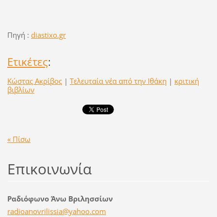
Πηγή :
diastixo.gr
Ετικέτες
:
Κώστας Ακρίβος
|
Τελευταία νέα από την Ιθάκη
|
κριτική
βιβλίων
« Πίσω
Επικοινωνία
Ραδιόφωνο Άνω Βριλησσίων
radioano
vrilissi
a@yahoo.
com